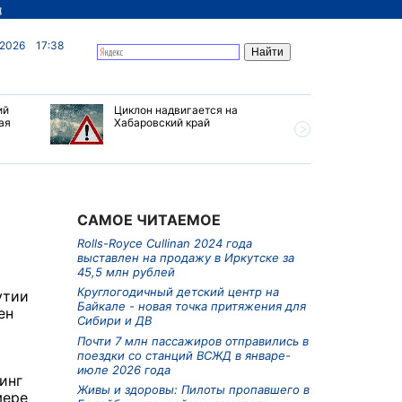
д
 2026
17:38
ий
Циклон надвигается на
В Иркутс
ая
Хабаровский край
борьба с
предлага
снимки с
САМОЕ ЧИТАЕМОЕ
Rolls-Royce Cullinan 2024 года
выставлен на продажу в Иркутске за
45,5 млн рублей
Круглогодичный детский центр на
утии
Байкале - новая точка притяжения для
ен
Сибири и ДВ
Почти 7 млн пассажиров отправились в
поездки со станций ВСЖД в январе-
июле 2026 года
инг
Живы и здоровы: Пилоты пропавшего в
мере