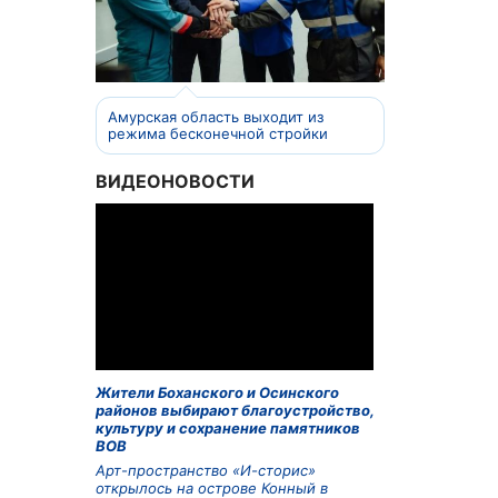
Амурская область выходит из
режима бесконечной стройки
ВИДЕОНОВОСТИ
Жители Боханского и Осинского
районов выбирают благоустройство,
культуру и сохранение памятников
ВОВ
Арт-пространство «И-сторис»
открылось на острове Конный в