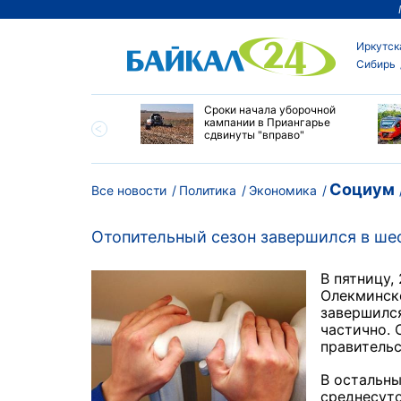
Иркутск
Сибирь
ество бюджетных
Сроки начала уборочной
выросло в
кампании в Приангарье
ибирских колледжах
сдвинуты "вправо"
Социум
Все новости
Политика
Экономика
Отопительный сезон завершился в ше
В пятницу,
Олекминск
завершился
частично. 
правительс
В остальны
среднесуто