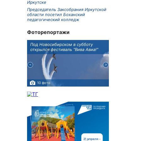
Иркутске
Председатель Заксобрания Иркутской
области посетил Боханский
педагогический колледж
Фоторепортажи
Оксана
Под Новосибирском в субботу
В Иркутске го
оддержке
открылся фестиваль "Вива Авиа!"
новую детску
10 фото
5 фото