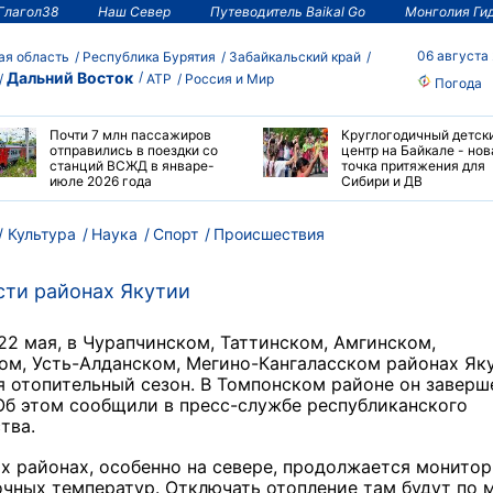
Глагол38
Наш Север
Путеводитель Baikal Go
Монголия Ги
06 августа
ая область
Республика Бурятия
Забайкальский край
Дальний Восток
АТР
Россия и Мир
Погода
Почти 7 млн пассажиров
Круглогодичный детск
отправились в поездки со
центр на Байкале - нов
станций ВСЖД в январе-
точка притяжения для
июле 2026 года
Сибири и ДВ
Культура
Наука
Спорт
Происшествия
сти районах Якутии
 22 мая, в Чурапчинском, Таттинском, Амгинском,
ом, Усть-Алданском, Мегино-Кангаласском районах Як
 отопительный сезон. В Томпонском районе он заверш
Об этом сообщили в пресс-службе республиканского
тва.
х районах, особенно на севере, продолжается монитор
чных температур. Отключать отопление там будут по 