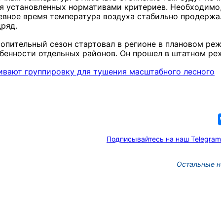
я установленных нормативами критериев. Необходимо
евное время температура воздуха стабильно продержа
дряд.
топительный сезон стартовал в регионе в плановом ре
обенности отдельных районов. Он прошел в штатном ре
ивают группировку для тушения масштабного лесного
Подписывайтесь на наш Telegram
Остальные н