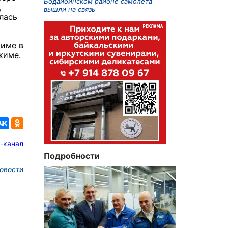
Бодайбинском районе самолета
,
вышли на связь
лась
жиме в
жиме.
-канал
Подробности
овости