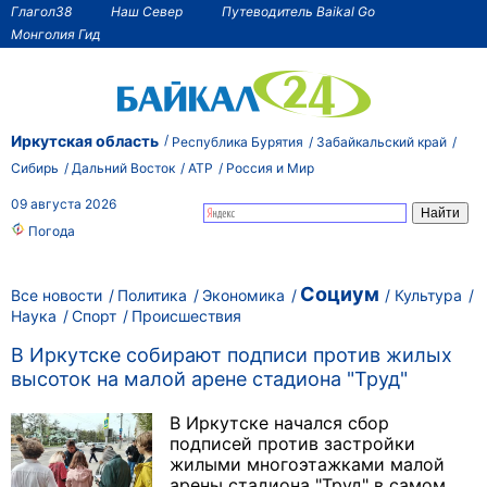
Глагол38
Наш Север
Путеводитель Baikal Go
Монголия Гид
Иркутская область
Республика Бурятия
Забайкальский край
Сибирь
Дальний Восток
АТР
Россия и Мир
09 августа 2026
Погода
Социум
Все новости
Политика
Экономика
Культура
Наука
Спорт
Происшествия
В Иркутске собирают подписи против жилых
высоток на малой арене стадиона "Труд"
В Иркутске начался сбор
подписей против застройки
жилыми многоэтажками малой
арены стадиона "Труд" в самом