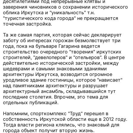
десятилетиями под непрерывные клятвы и
заверения чиновников о сохранении исторического
облика Иркутска и "уникальность" т.н.
"туристического кода города" не прекращается
точечная застройка.
Та же самая партия, которая сейчас декларирует
заботу об интересах горожан безмолвствует три
года, пока на бульваре Гагарина ведется
строительство очередного "творения" иркутских
строителей, "девелоперов" и "отельеров". В центре
действительно исторической застройки, между
шедеврами и самыми знаковыми зданиями
архитектуры Иркутска, возводится огромное
уродливое здание гостиницы, которое "нависает"
над памятниками архитектуры и разрушает
архитектурный ансамбль, складывавшийся тут
последние столетия. Впрочем, это тема для
отдельных публикаций.
Напомним, спорткомплекс "Труд" перешел в
собственность Иркутской области еще в 2012 году.
Тогда власти региона клялись, что знаковый для
города объект получит вторую жизнь.