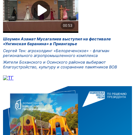
Шоумен Азамат Мусагалиев выступил на фестивале
«Унгинская баранина» в Приангарье
Сергей Тен: агрохолдинг «Белореченское» - флагман
регионального агропромышленного комплекса
Жители Боханского и Осинского районов выбирают
благоустройство, культуру и сохранение памятников ВОВ