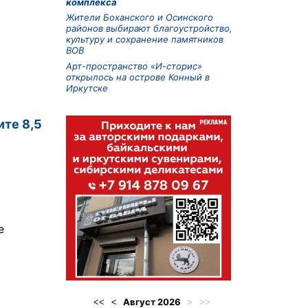
комплекса
Жители Боханского и Осинского
районов выбирают благоустройство,
культуру и сохранение памятников
ВОВ
Арт-пространство «И-сторис»
открылось на острове Конный в
Иркутске
ите 8,5
е
Август
2026
<<
<
>
>>