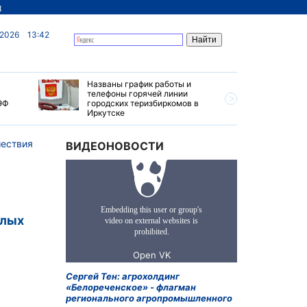
д
 2026
13:42
Названы график работы и
Особые у
телефоны горячей линии
автопуте
ЭФ
городских теризбиркомов в
создадут
Иркутске
ествия
ВИДЕОНОВОСТИ
илых
Сергей Тен: агрохолдинг
«Белореченское» - флагман
регионального агропромышленного