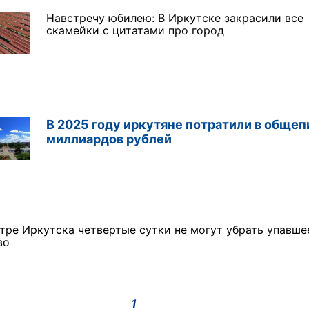
Навстречу юбилею: В Иркутске закрасили все
скамейки с цитатами про город
В 2025 году иркутяне потратили в общеп
миллиардов рублей
нтре Иркутска четвертые сутки не могут убрать упавше
во
 в
В Иркутске готовят к
Игорь Кобзев принял
открытию новую детскую
участие в открытии нового
а!"
библиотеку
здания авиаотделения в
Качуге
1