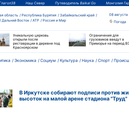
Глагол38
Наш Север
Путеводитель Baikal Go
Монголия Ги
08 августа
ая область
Республика Бурятия
Забайкальский край
Дальний Восток
АТР
Россия и Мир
Погода
Уникальную церковь
Ограничения для
открыли после
грузовиков введут в
реставрации в деревне под
Приморье на период В
Красноярском
итика
Экономика
Социум
Культура
Наука
Спорт
Происш
В Иркутске собирают подписи против ж
высоток на малой арене стадиона "Труд"