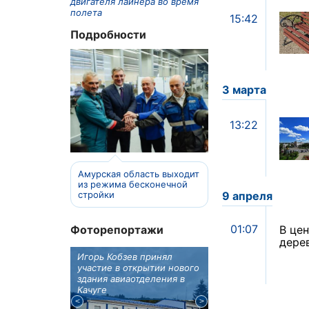
двигателя лайнера во время
полета
15:42
Подробности
3 марта
13:22
Амурская область выходит
из режима бесконечной
стройки
9 апреля
01:07
Фоторепортажи
В це
дере
отовят к
Игорь Кобзев принял
Под Новосибирском
вую детскую
участие в открытии нового
субботу открылся
здания авиаотделения в
фестиваль "Вива Ави
Качуге