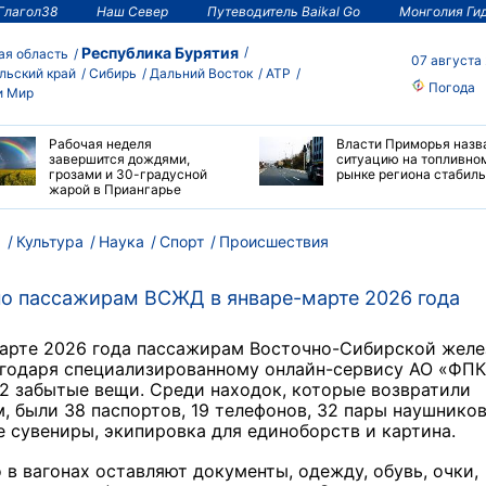
Глагол38
Наш Север
Путеводитель Baikal Go
Монголия Ги
Республика Бурятия
ая область
07 августа
льский край
Сибирь
Дальний Восток
АТР
Погода
и Мир
Рабочая неделя
Власти Приморья назв
завершится дождями,
ситуацию на топливно
грозами и 30-градусной
рынке региона стабил
жарой в Приангарье
м
Культура
Наука
Спорт
Происшествия
о пассажирам ВСЖД в январе-марте 2026 года
марте 2026 года пассажирам Восточно-Сибирской желе
агодаря специализированному онлайн-сервису АО «ФПК
2 забытые вещи. Среди находок, которые возвратили
, были 38 паспортов, 19 телефонов, 32 пары наушников
 сувениры, экипировка для единоборств и картина.
 в вагонах оставляют документы, одежду, обувь, очки,