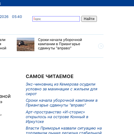
д
 2026
05:40
али
Сроки начала уборочной
Почти 7 
м
кампании в Приангарье
отправил
ьной
сдвинуты "вправо"
станций 
июле 202
САМОЕ ЧИТАЕМОЕ
Экс-чиновниц из Кемерова осудили
условно за махинации с жильем для
сирот
зной
Сроки начала уборочной кампании в
»
Приангарье сдвинуты "вправо"
Арт-пространство «И-сторис»
,
открылось на острове Конный в
Иркутске
Власти Приморья назвали ситуацию на
топливном рынке региона стабильной