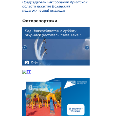
Председатель Заксобрания Иркутской
области посетил Боханский
педагогический колледж
Фоторепортажи
Оксана
Под Новосибирском в субботу
В Иркутске го
оддержке
открылся фестиваль "Вива Авиа!"
новую детску
10 фото
5 фото