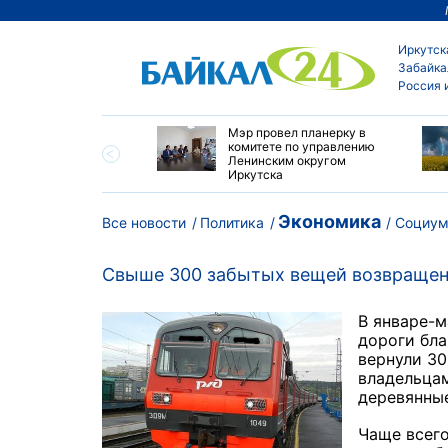
Иркутск
Забайка
Россия 
утске началась
Мэр провел планерку в
а с фотографами,
комитете по управлению
агающими сделать
Ленинским округом
и с совами
Иркутска
Экономика
Все новости
Политика
Социу
Свыше 300 забытых вещей возвращен
В январе-
дороги бл
вернули 30
владельцам
деревянные
Чаще всего