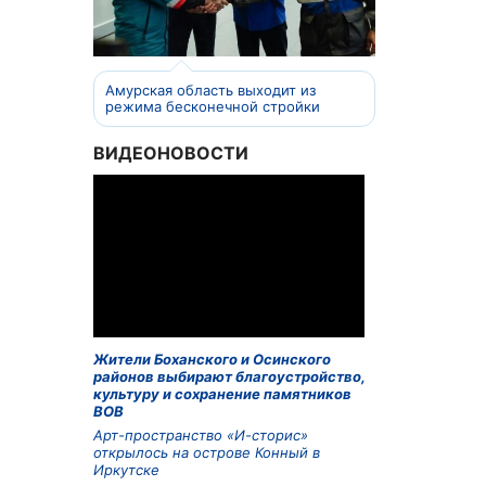
Амурская область выходит из
режима бесконечной стройки
ВИДЕОНОВОСТИ
Жители Боханского и Осинского
районов выбирают благоустройство,
культуру и сохранение памятников
ВОВ
Арт-пространство «И-сторис»
открылось на острове Конный в
Иркутске