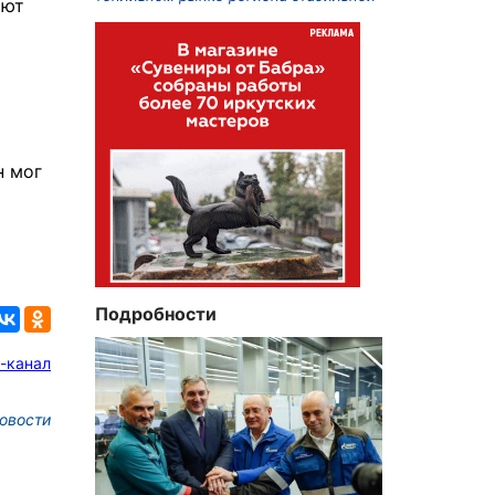
яют
н мог
Подробности
-канал
овости