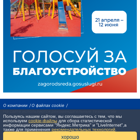
О компании
О файлах cookie
На сайте используются рекомендательные технологии
Пользуясь нашим сайтом, вы соглашаетесь с тем, что мы
Сетевое издание «Байкал24». Все права охраняются законом.
используем
cookie-файлы
для сбора статистической
При использовании материалов агентства на других сайтах, обязательна
информации сервисами "Яндекс.Метрика" и "LiveInternet",а
гиперссылка.
также для применения
рекомендательных технологий
.
16+
хорошо