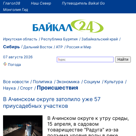
Глагол38
Наш Север
Путеводитель Baikal Go
Монголия Гид
Иркутская область
Республика Бурятия
Забайкальский край
Сибирь
Дальний Восток
АТР
Россия и Мир
07 августа 2026
Погода
Все новости
Политика
Экономика
Социум
Культура
Происшествия
Наука
Спорт
В Ачинском округе затопило уже 57
приусадебных участков
В Ачинском округе к утру среды,
15 апреля, в садовом
товариществе "Радуга" из-за
подъема уровня воды в реке