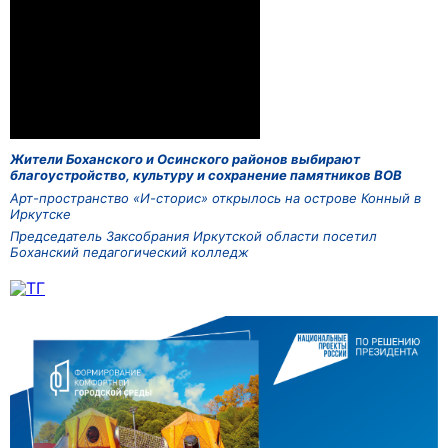
Жители Боханского и Осинского районов выбирают
благоустройство, культуру и сохранение памятников ВОВ
Арт-пространство «И-сторис» открылось на острове Конный в
Иркутске
Председатель Заксобрания Иркутской области посетил
Боханский педагогический колледж