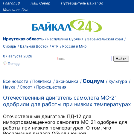
Глагол38
Наш Север
Путеводитель Baikal Go
Монголия Гид
Иркутская область
Республика Бурятия
Забайкальский край
Сибирь
Дальний Восток
АТР
Россия и Мир
07 августа 2026
Погода
Социум
Все новости
Политика
Экономика
Культура
Наука
Спорт
Происшествия
Отечественный двигатель самолета МС-21
одобрили для работы при низких температурах
Отечественный двигатель ПД-12 для
импортозамещенного самолета МС-21 одобрен для
работы при низких температурах. О том, что
Росавиация выдала Объединенной