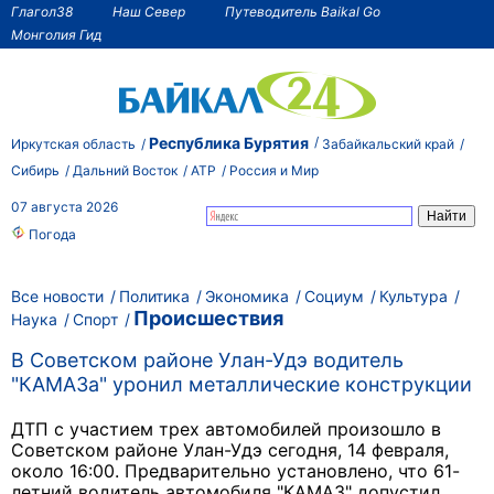
Глагол38
Наш Север
Путеводитель Baikal Go
Монголия Гид
Республика Бурятия
Иркутская область
Забайкальский край
Сибирь
Дальний Восток
АТР
Россия и Мир
07 августа 2026
Погода
Все новости
Политика
Экономика
Социум
Культура
Происшествия
Наука
Спорт
В Советском районе Улан-Удэ водитель
"КАМАЗа" уронил металлические конструкции
ДТП с участием трех автомобилей произошло в
Советском районе Улан-Удэ сегодня, 14 февраля,
около 16:00. Предварительно установлено, что 61-
летний водитель
автомобиля "КАМАЗ" допустил