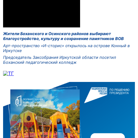
Жители Боханского и Осинского районов выбирают
благоустройство, культуру и сохранение памятников ВОВ
Арт-пространство «И-сторис» открылось на острове Конный в
Иркутске
Председатель Заксобрания Иркутской области посетил
Боханский педагогический колледж