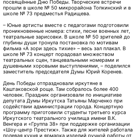
посвящённые Дню Победы. Творческие встречи
прошли в школе № 50 микрорайона Топкинский и в
школе № 73 предместья Радищева.
– Юные артисты вместе с педагогами подготовили
проникновенные номера: стихи, песни военных лет,
театральные зарисовки. В школе № 50 зрителей до
глубины души тронула постановка по мотивам
фильма «А зори здесь тихие» – весь зал плакал. В
школе № 73 концерт порадовал множеством
театральных сцен, танцевальными номерами и
душевными хоровыми выступлениями, – поделился
заместитель председателя Думы Юрий Коренев.
День Победы отпраздновали иркутяне в
Каштаковской роще. Там собралось более 400
человек. Праздник организовали по инициативе
депутата Думы Иркутска Татьяны Марченко при
содействии администрации города. Концертную
программу приготовили студенты третьего курса
Иркутского театрального училища имени В.К.
Венгера и «Группа 38» при поддержке организации
«Шоу-центр Престиж». Также для жителей работала
полевая кухня и ярмарка изделий ручной работы от