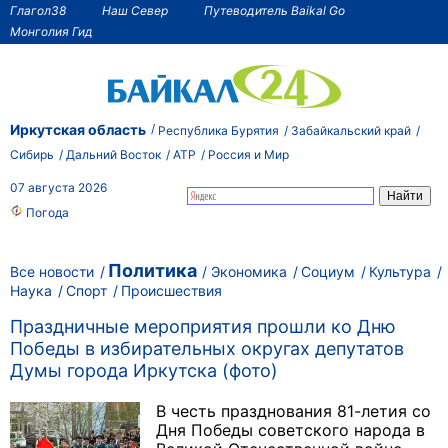
Глагол38
Наш Север
Путеводитель Baikal Go
Монголия Гид
Иркутская область
Республика Бурятия
Забайкальский край
Сибирь
Дальний Восток
АТР
Россия и Мир
07 августа 2026
Погода
Политика
Все новости
Экономика
Социум
Культура
Наука
Спорт
Происшествия
Праздничные мероприятия прошли ко Дню
Победы в избирательных округах депутатов
Думы города Иркутска (фото)
В честь празднования 81-летия со
Дня Победы советского народа в