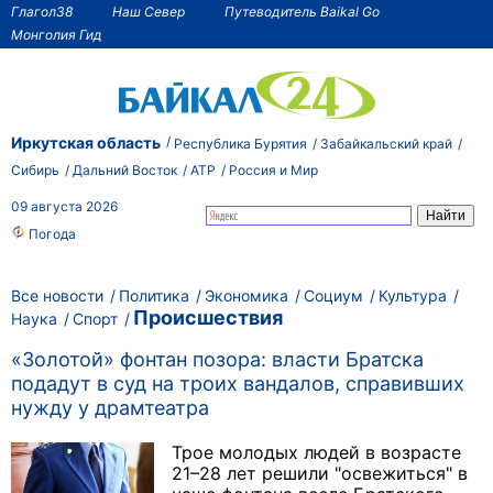
Глагол38
Наш Север
Путеводитель Baikal Go
Монголия Гид
Иркутская область
Республика Бурятия
Забайкальский край
Сибирь
Дальний Восток
АТР
Россия и Мир
09 августа 2026
Погода
Все новости
Политика
Экономика
Социум
Культура
Происшествия
Наука
Спорт
«Золотой» фонтан позора: власти Братска
подадут в суд на троих вандалов, справивших
нужду у драмтеатра
Трое молодых людей в возрасте
21–28 лет решили "освежиться" в