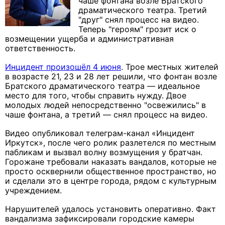
чаше фонтана возле Братского
драматического театра. Третий
"друг" снял процесс на видео.
Теперь "героям" грозит иск о
возмещении ущерба и административная
ответственность.
Инцидент произошёл 4 июня
. Трое местных жителей
в возрасте 21, 23 и 28 лет решили, что фонтан возле
Братского драматического театра — идеальное
место для того, чтобы справить нужду. Двое
молодых людей непосредственно "освежились" в
чаше фонтана, а третий — снял процесс на видео.
Видео опубликовал телеграм-канал «Инцидент
Иркутск», после чего ролик разлетелся по местным
пабликам и вызвал волну возмущения у братчан.
Горожане требовали наказать вандалов, которые не
просто осквернили общественное пространство, но
и сделали это в центре города, рядом с культурным
учреждением.
Нарушителей удалось установить оперативно. Факт
вандализма зафиксировали городские камеры