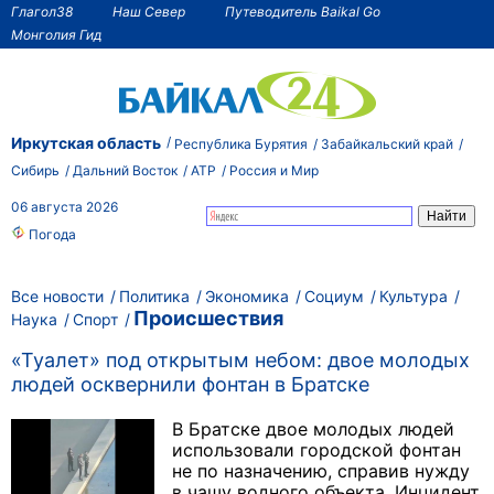
Глагол38
Наш Север
Путеводитель Baikal Go
Монголия Гид
Иркутская область
Республика Бурятия
Забайкальский край
Сибирь
Дальний Восток
АТР
Россия и Мир
06 августа 2026
Погода
Все новости
Политика
Экономика
Социум
Культура
Происшествия
Наука
Спорт
«Туалет» под открытым небом: двое молодых
людей осквернили фонтан в Братске
В Братске двое молодых людей
использовали городской фонтан
не по назначению, справив нужду
в чашу водного объекта. Инцидент,