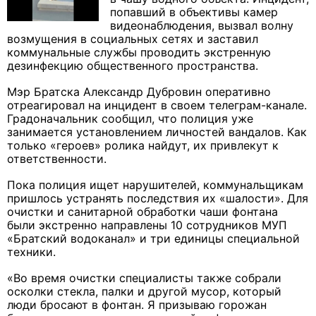
попавший в объективы камер
видеонаблюдения, вызвал волну
возмущения в социальных сетях и заставил
коммунальные службы проводить экстренную
дезинфекцию общественного пространства.
Мэр Братска Александр Дубровин оперативно
отреагировал на инцидент в своем телеграм-канале.
Градоначальник сообщил, что полиция уже
занимается установлением личностей вандалов. Как
только «героев» ролика найдут, их привлекут к
ответственности.
Пока полиция ищет нарушителей, коммунальщикам
пришлось устранять последствия их «шалости». Для
очистки и санитарной обработки чаши фонтана
были экстренно направлены 10 сотрудников МУП
«Братский водоканал» и три единицы специальной
техники.
«Во время очистки специалисты также собрали
осколки стекла, палки и другой мусор, который
люди бросают в фонтан. Я призываю горожан