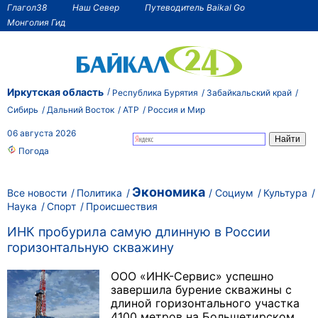
Глагол38
Наш Север
Путеводитель Baikal Go
Монголия Гид
Иркутская область
Республика Бурятия
Забайкальский край
Сибирь
Дальний Восток
АТР
Россия и Мир
06 августа 2026
Погода
Экономика
Все новости
Политика
Социум
Культура
Наука
Спорт
Происшествия
ИНК пробурила самую длинную в России
горизонтальную скважину
ООО «ИНК-Сервис» успешно
завершила бурение скважины с
длиной горизонтального участка
4100 метров на Большетирском