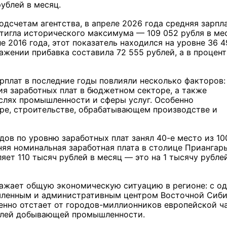
рублей в месяц.
одсчетам агентства, в апреле 2026 года средняя зарпл
тигла исторического максимума — 109 052 рубля в ме
ле 2016 года, этот показатель находился на уровне 36 4
ажении прибавка составила 72 555 рублей, а в процен
арплат в последние годы повлияли несколько факторов:
ия заработных плат в бюджетном секторе, а также
слях промышленности и сферы услуг. Особенно
оре, строительстве, обрабатывающем производстве и
ов по уровню заработных плат занял 40-е место из 10
няя номинальная заработная плата в столице Приангарь
яет 110 тысяч рублей в месяц — это на 1 тысячу рубле
ражает общую экономическую ситуацию в регионе: с о
шленным и административным центром Восточной Сиби
енно отстает от городов-миллионников европейской ч
долей добывающей промышленности.