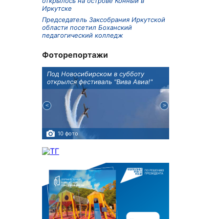
открылось на острове Конный в
Иркутске
Председатель Заксобрания Иркутской
области посетил Боханский
педагогический колледж
Фоторепортажи
Оксана
Под Новосибирском в субботу
В Иркутске го
оддержке
открылся фестиваль "Вива Авиа!"
новую детску
10 фото
5 фото