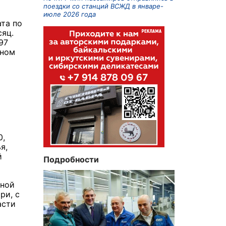
поездки со станций ВСЖД в январе-
июле 2026 года
ата по
сяц.
97
тном
0,
я,
й
Подробности
дной
ри, с
асти