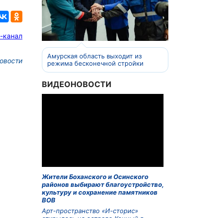
-канал
Амурская область выходит из
овости
режима бесконечной стройки
ВИДЕОНОВОСТИ
Жители Боханского и Осинского
районов выбирают благоустройство,
культуру и сохранение памятников
ВОВ
Арт-пространство «И-сторис»