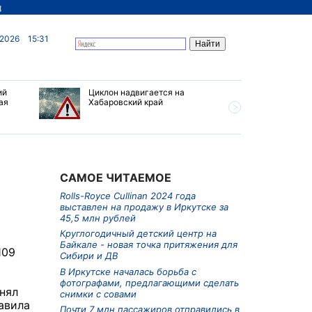
д
 2026
15:31
ий
Циклон надвигается на
В Иркутс
ая
Хабаровский край
борьба с
предлага
снимки с
САМОЕ ЧИТАЕМОЕ
Rolls-Royce Cullinan 2024 года
выставлен на продажу в Иркутске за
45,5 млн рублей
Круглогодичный детский центр на
Байкале - новая точка притяжения для
109
Сибири и ДВ
В Иркутске началась борьба с
фотографами, предлагающими сделать
нял
снимки с совами
тавила
Почти 7 млн пассажиров отправились в