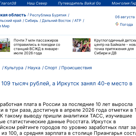
Глагол38
Наш Север
Путеводитель Baikal Go
Монголия Ги
кая область
Республика Бурятия
06 августа
льский край
Сибирь
Дальний Восток
АТР
Погода
и Мир
Почти 7 млн пассажиров
Круглогодичный детск
отправились в поездки со
центр на Байкале - нов
станций ВСЖД в январе-
точка притяжения для
июле 2026 года
Сибири и ДВ
м
Культура
Наука
Спорт
Происшествия
109 тысяч рублей, а Иркутск занял 40-е место в
работная плата в России за последние 10 лет выросла
и в три раза, достигнув в апреле 2026 года отметки в 
 К такому выводу пришли аналитики ТАСС, изучившие
е статистические данные Росстата. Иркутск в
ском рейтинге городов по уровню заработных плат за
 из 100, а средняя зарплата в столице Приангарья сос