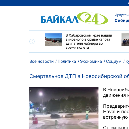
Иркутск
Сибир
н надвигается на
В Хабаровском крае нашли
овский край
виновного в срыве капота
двигателя лайнера во
время полета
Все новости
Политика
Экономика
Социум
К
Смертельное ДТП в Новосибирской об
В Новосиб
движения 
Предварите
Haval и по
встречную 
От сильног