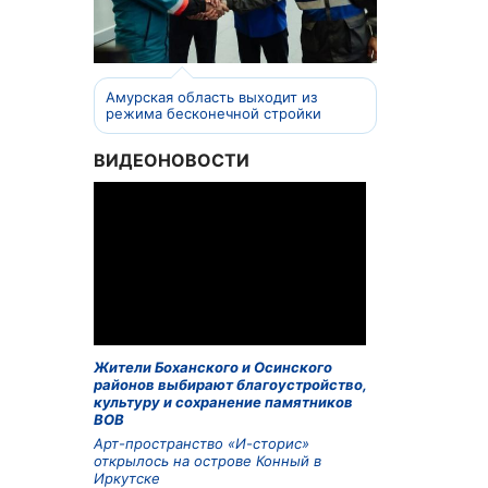
Амурская область выходит из
режима бесконечной стройки
ВИДЕОНОВОСТИ
Жители Боханского и Осинского
районов выбирают благоустройство,
культуру и сохранение памятников
ВОВ
Арт-пространство «И-сторис»
открылось на острове Конный в
Иркутске