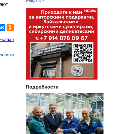
Иркутска
няют
-канал
овости
Подробности