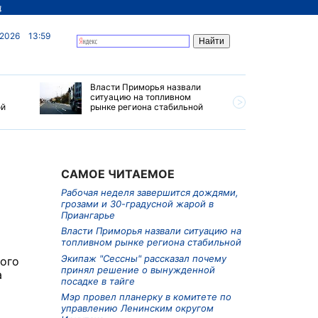
д
 2026
13:59
Власти Приморья назвали
Сроки на
ситуацию на топливном
кампании
ой
рынке региона стабильной
сдвинуты
САМОЕ ЧИТАЕМОЕ
Рабочая неделя завершится дождями,
грозами и 30-градусной жарой в
Приангарье
Власти Приморья назвали ситуацию на
топливном рынке региона стабильной
Экипаж "Сессны" рассказал почему
лого
принял решение о вынужденной
а
посадке в тайге
Мэр провел планерку в комитете по
управлению Ленинским округом