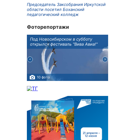
Председатель Заксобрания Иркутской
области посетил Боханский
педагогический колледж
Фоторепортажи
Оксана
Под Новосибирском в субботу
В Иркутске го
оддержке
открылся фестиваль "Вива Авиа!"
новую детску
10 фото
5 фото