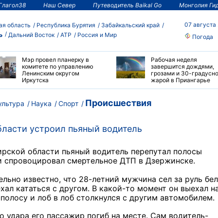
Глагол38
Наш Север
Путеводитель Baikal Go
Монголия Ги
07 августа
ая область
Республика Бурятия
Забайкальский край
ь
Дальний Восток
АТР
Россия и Мир
Погода
Мэр провел планерку в
Рабочая неделя
комитете по управлению
завершится дождями,
Ленинским округом
грозами и 30-градусн
Иркутска
жарой в Приангарье
Происшествия
ультура
Наука
Спорт
ласти устроил пьяный водитель
ирской области пьяный водитель перепутал полосы
и спровоцировал смертельное ДТП в Дзержинске.
льно известно, что 28-летний мужчина сел за руль бе
ехал кататься с другом. В какой-то момент он выехал н
полосу и лоб в лоб столкнулся с другим автомобилем.
о удара его пассажир погиб на месте. Сам водитель-