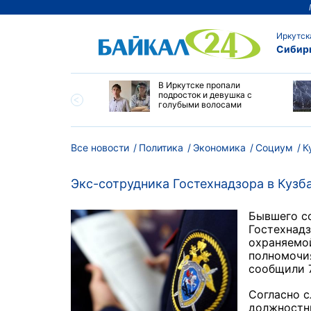
Иркутск
Сибир
 начала уборочной
В Иркутске пропали
нии в Приангарье
подросток и девушка с
уты "вправо"
голубыми волосами
Все новости
Политика
Экономика
Социум
К
Экс-сотрудника Гостехнадзора в Кузб
Бывшего с
Гостехнадз
охраняемо
полномочия
сообщили 7
Согласно с
должностны