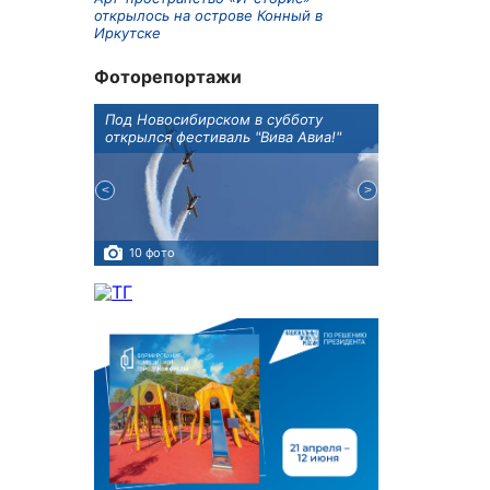
открылось на острове Конный в
Иркутске
Фоторепортажи
Оксана
Под Новосибирском в субботу
В Иркутске го
оддержке
открылся фестиваль "Вива Авиа!"
новую детску
10 фото
5 фото