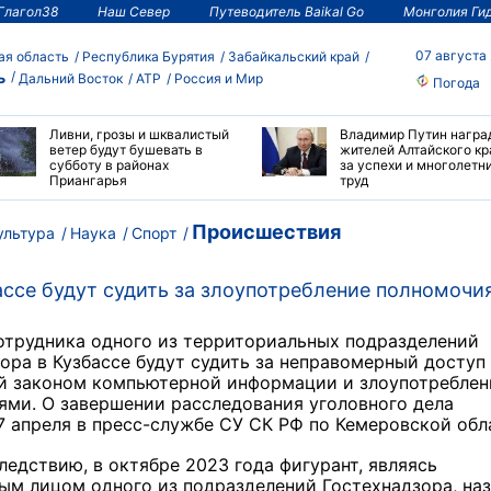
Глагол38
Наш Север
Путеводитель Baikal Go
Монголия Ги
07 августа
ая область
Республика Бурятия
Забайкальский край
ь
Дальний Восток
АТР
Россия и Мир
Погода
Ливни, грозы и шквалистый
Владимир Путин награ
ветер будут бушевать в
жителей Алтайского кр
субботу в районах
за успехи и многолетн
Приангарья
труд
Происшествия
ультура
Наука
Спорт
ассе будут судить за злоупотребление полномочи
отрудника одного из территориальных подразделений
ора в Кузбассе будут судить за неправомерный доступ
й законом компьютерной информации и злоупотреблен
ми. О завершении расследования уголовного дела
 апреля в пресс-службе СУ СК РФ по Кемеровской обл
ледствию, в октябре 2023 года фигурант, являясь
м лицом одного из подразделений Гостехнадзора, на