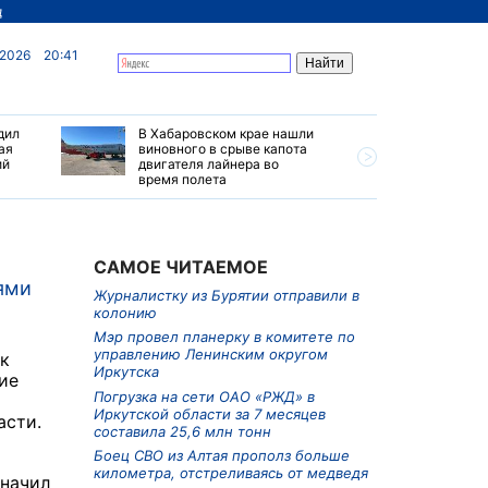
д
 2026
20:41
дил
В Хабаровском крае нашли
Мэр пров
ая
виновного в срыве капота
комитете
ий
двигателя лайнера во
Ленински
время полета
Иркутска
САМОЕ ЧИТАЕМОЕ
ями
Журналистку из Бурятии отправили в
колонию
Мэр провел планерку в комитете по
управлению Ленинским округом
 к
Иркутска
ие
Погрузка на сети ОАО «РЖД» в
Иркутской области за 7 месяцев
асти.
составила 25,6 млн тонн
Боец СВО из Алтая прополз больше
километра, отстреливаясь от медведя
значил