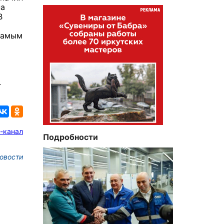
на
В
самым
.
-канал
Подробности
овости