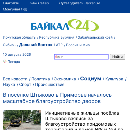
Глагол38
Наш Север
Путеводитель Baikal Go
Монголия Гид
Иркутская область
Республика Бурятия
Забайкальский край
Дальний Восток
Сибирь
АТР
Россия и Мир
10 августа 2026
Погода
Социум
Все новости
Политика
Экономика
Культура
Наука
Спорт
Происшествия
В посёлке Штыково в Приморье началось
масштабное благоустройство дворов
Инициативные жильцы посёлка
Штыково взялись за
благоустройство придомовых
территорий у домов №8 и №9 по