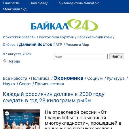
Глагол38
Наш Север
Путеводитель Baikal Go
Монголия Гид
Иркутская область
Республика Бурятия
Забайкальский край
Дальний Восток
Сибирь
АТР
Россия и Мир
07 августа 2026
Погода
Экономика
Все новости
Политика
Социум
Культура
Наука
Спорт
Происшествия
Каждый россиянин должен к 2030 году
съедать в год 28 килограмм рыбы
На отраслевой сессии «От
Главрыбсбыта к рыночной
многоукладности», прошедшей в
конце июня в рамках Недели