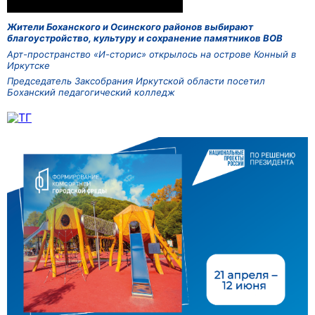
Жители Боханского и Осинского районов выбирают
благоустройство, культуру и сохранение памятников ВОВ
Арт-пространство «И-сторис» открылось на острове Конный в
Иркутске
Председатель Заксобрания Иркутской области посетил
Боханский педагогический колледж