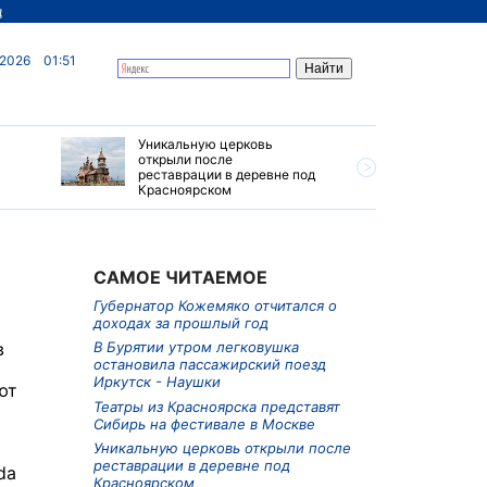
д
 2026
01:51
Уникальную церковь
Ограниче
открыли после
грузовик
реставрации в деревне под
Приморье
Красноярском
САМОЕ ЧИТАЕМОЕ
Губернатор Кожемяко отчитался о
доходах за прошлый год
в
В Бурятии утром легковушка
остановила пассажирский поезд
Иркутск - Наушки
ют
Театры из Красноярска представят
Сибирь на фестивале в Москве
Уникальную церковь открыли после
реставрации в деревне под
da
Красноярском