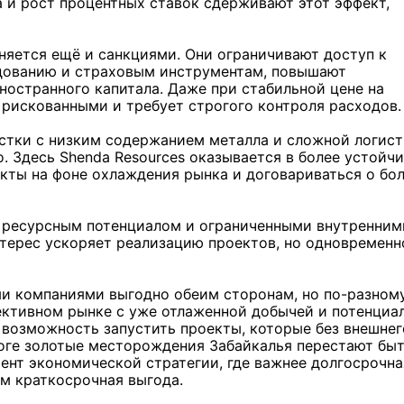
 и рост процентных ставок сдерживают этот эффект,
няется ещё и санкциями. Они ограничивают доступ к
дованию и страховым инструментам, повышают
ностранного капитала. Даже при стабильной цене на
 рискованными и требует строгого контроля расходов.
Под Новосибирском в су
открылся фестиваль "Вив
стки с низким содержанием металла и сложной логист
о. Здесь Shenda Resources оказывается в более устойч
кты на фоне охлаждения рынка и договариваться о бо
10 фото
м ресурсным потенциалом и ограниченными внутренним
терес ускоряет реализацию проектов, но одновременн
ми компаниями выгодно обеим сторонам, но по-разному
ективном рынке с уже отлаженной добычей и потенциа
 возможность запустить проекты, которые без внешнег
тоге золотые месторождения Забайкалья перестают бы
ент экономической стратегии, где важнее долгосрочна
ем краткосрочная выгода.