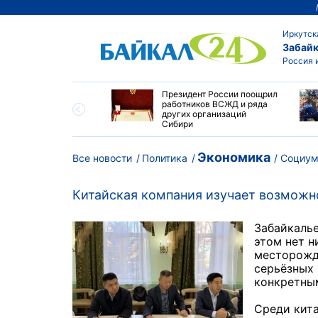
Иркутск
Забайк
Россия 
утске пропали
Президент России поощрил
сток и девушка с
работников ВСЖД и ряда
ыми волосами
других организаций
Сибири
Экономика
Все новости
Политика
Социу
Китайская компания изучает возможн
Забайкалье
этом нет н
месторожд
серьёзных 
конкретны
Среди кит