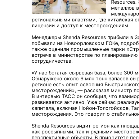
Resources.
металлов в
междунаро
региональными властями, где китайская с
лицензии и доступ к месторождениям.
Менеджеры Shenda Resources прибыли в За
побывали на Новоорловском ГОКе, подроб
также оценили промышленные парки «Стро
встреча в министерстве по планированию 
сотрудничества.
«У нас богатая сырьевая база, более 300
Обнаружено около 6 млн тонн запасов сырь
регионе есть опыт освоения Быстринского
месторождений», — рассказал министр по
В интервью ТАСС он сообщил, что взаимо
развивается активно. Уже сейчас реализу
капитала, включая Нойон-Тологойское, Та
месторождения. Это говорит о стабильном
Shenda Resources видит регион как площа
как россыпными, так и рудными месторож
перспективные объекты. В приоритете пер