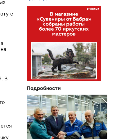
ных
оту с
 а
ана
. В
Подробности
го
уется
очку