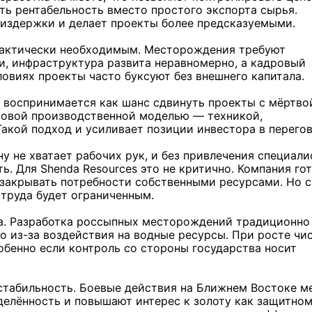
ть рентабельность вместо простого экспорта сырья.
 издержки и делает проекты более предсказуемыми.
практически необходимым. Месторождения требуют
и, инфраструктура развита неравномерно, а кадровый
ловиях проекты часто буксуют без внешнего капитала.
s воспринимается как шанс сдвинуть проекты с мёртво
отовой производственной моделью — техникой,
акой подход и усиливает позиции инвестора в перегов
у не хватает рабочих рук, и без привлечения специали
ь. Для Shenda Resources это не критично. Компания го
 закрывать потребности собственными ресурсами. Но 
 труда будет ограниченным.
а. Разработка россыпных месторождений традиционно
о из-за воздействия на водные ресурсы. При росте чи
обенно если контроль со стороны государства носит
стабильность. Боевые действия на Ближнем Востоке м
елённость и повышают интерес к золоту как защитно