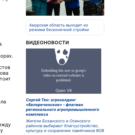
Амурская область выходит из
режима бесконечной стройки
ВИДЕОНОВОСТИ
й
орах.
стов
това
стоит
Сергей Тен: агрохолдинг
сла
«Белореченское» - флагман
регионального агропромышленного
комплекса
Жители Боханского и Осинского
ежду
районов выбирают благоустройство,
му
культуру и сохранение памятников ВОВ