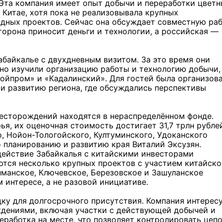
 Эта компания имеет опыт добычи и переработки цвет
 Китае, хотя пока не реализовывала крупных
дных проектов. Сейчас она обсуждает совместную раб
торона приносит деньги и технологии, а российская —
байкалье с двухдневным визитом. За это время они
но изучили организацию работы и технологию добычи,
йпром» и «Кадалинский». Для гостей была организов
и развитию региона, где обсуждались перспективы
 месторождений находятся в нераспределённом фонде.
я, их оценочная стоимость достигает 31,7 трлн рублей
, Нойон-Тологойского, Култуминского, Удоканского
 планированию и развитию края Виталий Эксузян.
действие Забайкалья с китайскими инвесторами
ются несколько крупных проектов с участием китайско
лманское, Ключевское, Березовское и Зашуланское
 интересе, а не разовой инициативе.
дку для долгосрочного присутствия. Компания интерес
дениями, включая участки с действующей добычей и
еработка на месте, что позволяет контролировать цеп