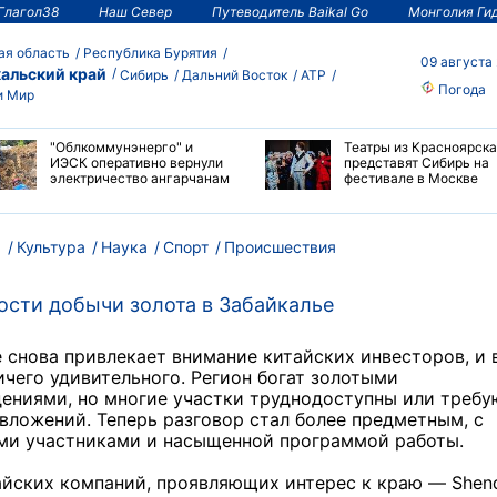
Глагол38
Наш Север
Путеводитель Baikal Go
Монголия Ги
ая область
Республика Бурятия
09 августа
альский край
Сибирь
Дальний Восток
АТР
Погода
и Мир
"Облкоммунэнерго" и
Театры из Красноярска
ИЭСК оперативно вернули
представят Сибирь на
электричество ангарчанам
фестивале в Москве
м
Культура
Наука
Спорт
Происшествия
ости добычи золота в Забайкалье
 снова привлекает внимание китайских инвесторов, и 
ичего удивительного. Регион богат золотыми
ениями, но многие участки труднодоступны или требу
вложений. Теперь разговор стал более предметным, с
ми участниками и насыщенной программой работы.
айских компаний, проявляющих интерес к краю — Shen