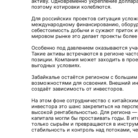
активу. Одновременно укрепление доллара
поэтому котировки колеблются.
Для российских проектов ситуация услож
международному финансированию, обору
себестоимость добычи и сужают приток и
мировом рынке это делает проекты более
Особенно под давлением оказываются уча
Такие активы встречаются в регионе част
позиции. Компания может заходить в прое
выгодных условиях.
Забайкалье остаётся регионом с больши
возможностями для освоения. Внешний ин
создаёт зависимость от инвесторов.
На этом фоне сотрудничество с китайски
инвестора это шанс закрепиться на персп
высокой рентабельностью. Для региона —
капитала могли бы простаивать годы. В и
только сырьём и превращаются в инструм
стабильность и контроль над потоками, ч