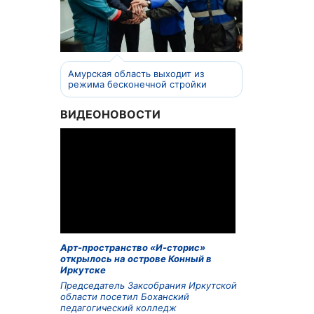
Амурская область выходит из
режима бесконечной стройки
ВИДЕОНОВОСТИ
Арт-пространство «И-сторис»
открылось на острове Конный в
Иркутске
Председатель Заксобрания Иркутской
области посетил Боханский
педагогический колледж