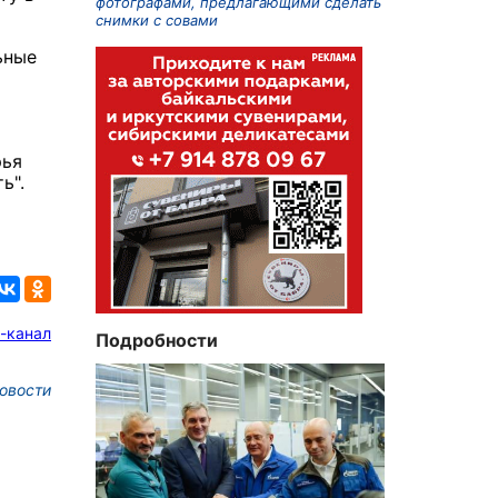
фотографами, предлагающими сделать
снимки с совами
ьные
рья
ь".
-канал
Подробности
овости