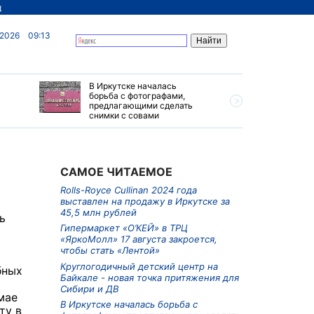
д
 2026
09:13
В Иркутске началась
Гастрофе
борьба с фотографами,
Камбала"
предлагающими сделать
Находке
снимки с совами
САМОЕ ЧИТАЕМОЕ
Rolls-Royce Cullinan 2024 года
выставлен на продажу в Иркутске за
45,5 млн рублей
ь
Гипермаркет «О’КЕЙ» в ТРЦ
«ЯркоМолл» 17 августа закроется,
чтобы стать «Лентой»
Круглогодичный детский центр на
бных
Байкале - новая точка притяжения для
Сибири и ДВ
мае
В Иркутске началась борьба с
ту в