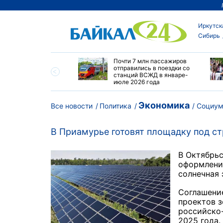
Иркутск
Сибирь
зка на ВСЖД
Почти 7 млн пассажиров
вила 33,6 млн тонн в
отправились в поездки со
е-июле 2026 года
станций ВСЖД в январе-
июле 2026 года
Экономика
Все новости
Политика
Социу
В Приамурье готовят площадку под с
В Октябрь
оформление
солнечная
Соглашени
проектов з
российско-
2025 года.