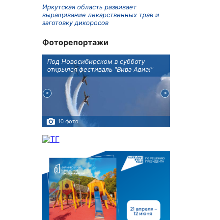
Иркутская область развивает
выращивание лекарственных трав и
заготовку дикоросов
Фоторепортажи
Оксана
Под Новосибирском в субботу
В Иркутске го
оддержке
открылся фестиваль "Вива Авиа!"
новую детску
10 фото
5 фото