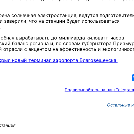
роена солнечная электростанция, ведутся подготовител
и заверили, что на станции будет использоваться
.
собная вырабатывать до миллиарда киловатт-часов
еский баланс региона и, по словам губернатора Приаму
й отрасли с акцентом на эффективность и экологичност
крыл новый терминал аэропорта Благовещенска.
Подписывайтесь на наш Telegram
Остальные н
станция