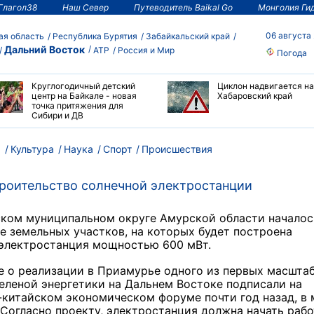
Глагол38
Наш Север
Путеводитель Baikal Go
Монголия Ги
06 августа
ая область
Республика Бурятия
Забайкальский край
Дальний Восток
АТР
Россия и Мир
Погода
Круглогодичный детский
Циклон надвигается на
центр на Байкале - новая
Хабаровский край
точка притяжения для
Сибири и ДВ
м
Культура
Наука
Спорт
Происшествия
троительство солнечной электростанции
ском муниципальном округе Амурской области началос
 земельных участков, на которых будет построена
 электростанция мощностью 600 мВт.
е о реализации в Приамурье одного из первых масшта
еленой энергетики на Дальнем Востоке подписали на
китайском экономическом форуме почти год назад, в 
 Согласно проекту, электростанция должна начать рабо