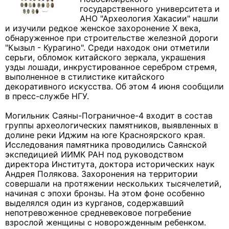
государственного университета и
АНО "Археология Хакасии" нашли
и изучили редкое женское захоронение Х века,
обнаруженное при строительстве железной дороги
"Кызыл - Курагино". Среди находок они отметили
серьги, обломок китайского зеркала, украшения
узды лошади, инкрустированное серебром стремя,
выполненное в стилистике китайского
декоративного искусства. Об этом 4 июня сообщили
в пресс-службе НГУ.
Могильник Саяны-Пограничное-4 входит в состав
группы археологических памятников, выявленных в
долине реки Иджим на юге Красноярского края.
Исследования памятника проводились Саянской
экспедицией ИИМК РАН под руководством
директора Института, доктора исторических наук
Андрея Полякова. Захоронения на территории
совершали на протяжении нескольких тысячелетий,
начиная с эпохи бронзы. На этом фоне особенно
выделялся один из курганов, содержавший
непотревоженное средневековое погребение
взрослой женщины с новорожденным ребенком.