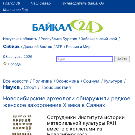
Глагол38
Наш Север
Путеводитель Baikal Go
Монголия Гид
Иркутская область
Республика Бурятия
Забайкальский край
Сибирь
Дальний Восток
АТР
Россия и Мир
08 августа 2026
Погода
Все новости
Политика
Экономика
Социум
Культура
Наука
Спорт
Происшествия
Новосибирские археологи обнаружили редкое
женское захоронение Х века в Саянах
Сотрудники Института истории
материальной культуры РАН
вместе с коллегами из
Новосибирского