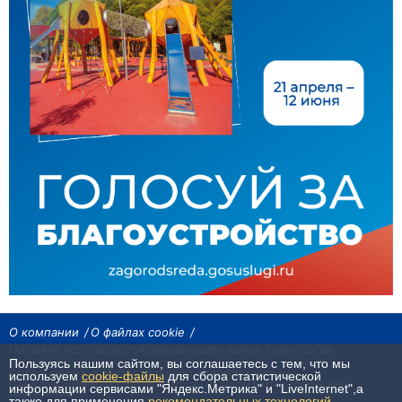
О компании
О файлах cookie
На сайте используются рекомендательные технологии
Пользуясь нашим сайтом, вы соглашаетесь с тем, что мы
Сетевое издание «Байкал24». Все права охраняются законом.
используем
cookie-файлы
для сбора статистической
При использовании материалов агентства на других сайтах, обязательна
информации сервисами "Яндекс.Метрика" и "LiveInternet",а
гиперссылка.
также для применения
рекомендательных технологий
.