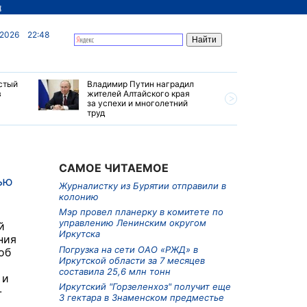
д
 2026
22:48
стый
Владимир Путин наградил
В Хабаро
в
жителей Алтайского края
виновног
за успехи и многолетний
двигател
труд
время по
САМОЕ ЧИТАЕМОЕ
ью
Журналистку из Бурятии отправили в
колонию
Мэр провел планерку в комитете по
управлению Ленинским округом
й
Иркутска
ния
Погрузка на сети ОАО «РЖД» в
об
Иркутской области за 7 месяцев
составила 25,6 млн тонн
 и
Иркутский "Горзеленхоз" получит еще
-
3 гектара в Знаменском предместье