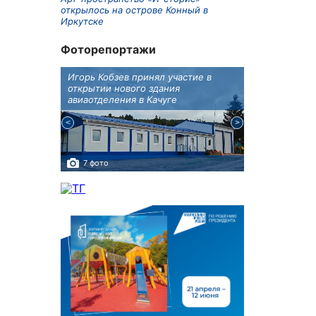
открылось на острове Конный в
Иркутске
Фоторепортажи
бботу
Игорь Кобзев принял участие в
В Иркутске п
а Авиа!"
открытии нового здания
двойняшки
авиаотделения в Качуге
7 фото
3 фото