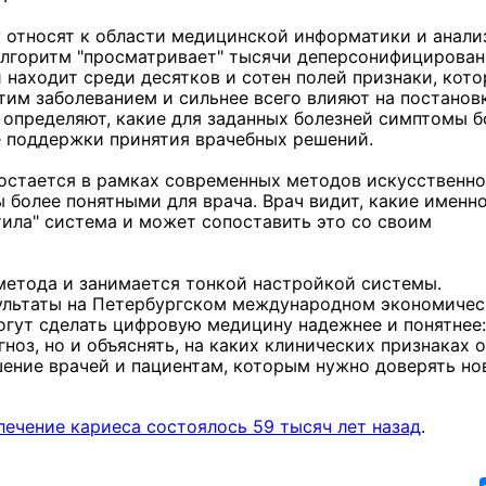
 относят к области медицинской информатики и анали
Алгоритм "просматривает" тысячи деперсонифицирова
 находит среди десятков и сотен полей признаки, кот
им заболеванием и сильнее всего влияют на постанов
 определяют, какие для заданных болезней симптомы б
е поддержки принятия врачебных решений.
 остается в рамках современных методов искусственно
ы более понятными для врача. Врач видит, какие именн
ила" система и может сопоставить это со своим
метода и занимается тонкой настройкой системы.
зультаты на Петербургском международном экономиче
гут сделать цифровую медицину надежнее и понятнее:
ноз, но и объяснять, на каких клинических признаках 
ение врачей и пациентам, которым нужно доверять н
лечение кариеса состоялось 59 тысяч лет назад
.