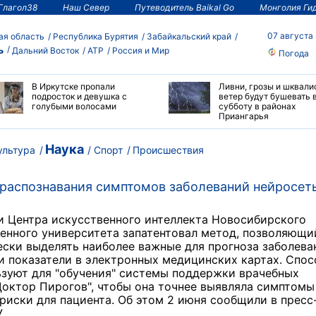
Глагол38
Наш Север
Путеводитель Baikal Go
Монголия Ги
07 августа
ая область
Республика Бурятия
Забайкальский край
ь
Дальний Восток
АТР
Россия и Мир
Погода
В Иркутске пропали
Ливни, грозы и шквали
подросток и девушка с
ветер будут бушевать 
голубыми волосами
субботу в районах
Приангарья
Наука
ультура
Спорт
Происшествия
о распознавания симптомов заболеваний нейросет
и Центра искусственного интеллекта Новосибирского
енного университета запатентовал метод, позволяющи
ски выделять наиболее важные для прогноза заболева
 показатели в электронных медицинских картах. Спос
ьзуют для "обучения" системы поддержки врачебных
октор Пирогов", чтобы она точнее выявляла симптомы
риски для пациента. Об этом 2 июня сообщили в пресс
.