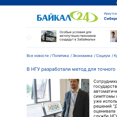
Иркутск
Сибир
и Приморья назвали
Особые условия для
цию на топливном
автопутешественников
 региона стабильной
создадут в Забайкалье
Все новости
Политика
Экономика
Социум
К
В НГУ разработали метод для точног
Сотрудник
государств
автоматиче
симптомы и
уже испол
решений "Д
оценивала 
службе НГУ