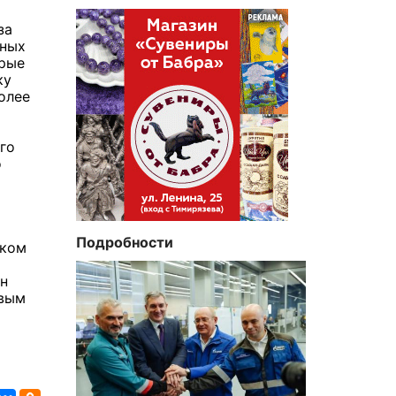
за
нных
орые
ку
олее
го
о
Подробности
ском
он
овым