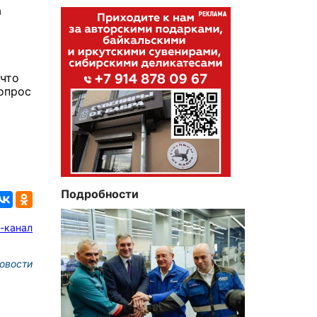
а
 что
опрос
Подробности
-канал
овости