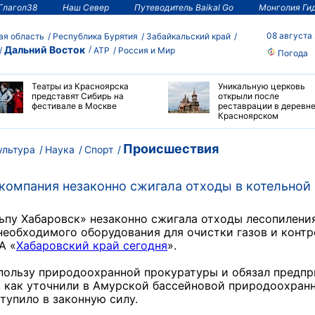
Глагол38
Наш Север
Путеводитель Baikal Go
Монголия Ги
08 августа
ая область
Республика Бурятия
Забайкальский край
Дальний Восток
АТР
Россия и Мир
Погода
Театры из Красноярска
Уникальную церковь
представят Сибирь на
открыли после
фестивале в Москве
реставрации в деревне
Красноярском
Происшествия
ультура
Наука
Спорт
омпания незаконно сжигала отходы в котельной
пу Хабаровск» незаконно сжигала отходы лесопиления
необходимого оборудования для очистки газов и контр
А «
Хабаровский край сегодня
».
 пользу природоохранной прокуратуры и обязал предпр
, как уточнили в Амурской бассейновой природоохран
тупило в законную силу.