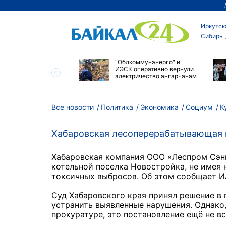
Иркутск
Сибирь
, грозы и шквалистый
"Облкоммунэнерго" и
 будут бушевать в
ИЭСК оперативно вернули
ту в районах
электричество ангарчанам
гарья
Все новости
Политика
Экономика
Социум
К
Хабаровская лесоперерабатывающая к
Хабаровская компания ООО «Леспром Сэнь
котельной поселка Новостройка, не имея 
токсичных выбросов. Об этом сообщает И
Суд Хабаровского края принял решение в
устранить выявленные нарушения. Однако
прокуратуре, это постановление ещё не вс