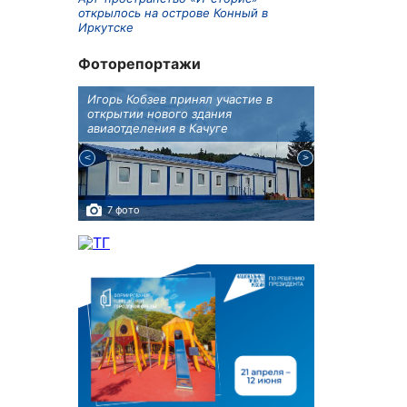
открылось на острове Конный в
Иркутске
Фоторепортажи
крытию
Игорь Кобзев принял участие в
Под Новосиби
еку
открытии нового здания
открылся фест
авиаотделения в Качуге
7 фото
10 фото