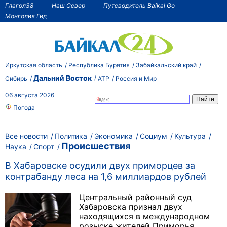
Глагол38
Наш Север
Путеводитель Baikal Go
Монголия Гид
Иркутская область
Республика Бурятия
Забайкальский край
Дальний Восток
Сибирь
АТР
Россия и Мир
06 августа 2026
Погода
Все новости
Политика
Экономика
Социум
Культура
Происшествия
Наука
Спорт
В Хабаровске осудили двух приморцев за
контрабанду леса на 1,6 миллиардов рублей
Центральный районный суд
Хабаровска признал двух
находящихся в международном
розыске жителей Приморья