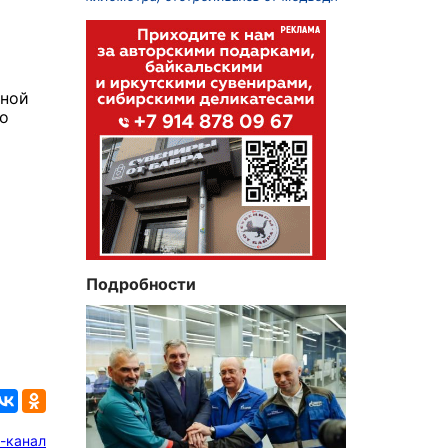
зной
о
Подробности
-канал