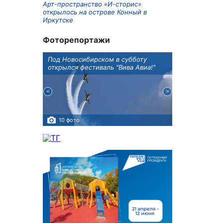
Арт-пространство «И-сторис»
открылось на острове Конный в
Иркутске
Фоторепортажи
Оксана
Под Новосибирском в субботу
В Иркутске го
оддержке
открылся фестиваль "Вива Авиа!"
новую детску
10 фото
5 фото