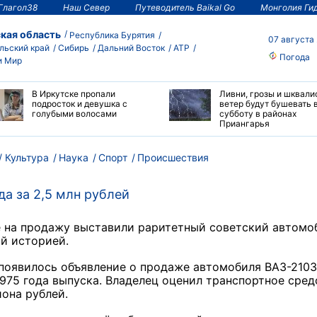
Глагол38
Наш Север
Путеводитель Baikal Go
Монголия Ги
кая область
Республика Бурятия
07 августа
льский край
Сибирь
Дальний Восток
АТР
Погода
и Мир
В Иркутске пропали
Ливни, грозы и шквали
подросток и девушка с
ветер будут бушевать 
голубыми волосами
субботу в районах
Приангарья
Культура
Наука
Спорт
Происшествия
да за 2,5 млн рублей
е на продажу выставили раритетный советский автомо
й историей.
появилось объявление о продаже автомобиля ВАЗ-2103
975 года выпуска. Владелец оценил транспортное сред
иона рублей.