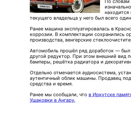
По словам 
изначально
находится 
текущего владельца у него был всего один
Ранее машина эксплуатировалась в Красно
коррозии. В комплектации сохранились о
производства, венгерские стеклоочистите
Автомобиль прошёл ряд доработок — был 
другой редуктор. При этом внешний вид 
бамперы, решётка радиатора и декоратив
Отдельно отмечается аудиосистема, уста
аутентичный облик машины. Продавец под
средства и время.
Ранее мы сообщали, что
в Иркутске памят
Ушаковки в Ангару.