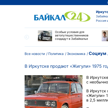
Иркутс
Забайка
Россия 
и Приморья назвали
Особые условия для
цию на топливном
автопутешественников
 региона стабильной
создадут в Забайкалье
Социум
Все новости
Политика
Экономика
В Иркутске продают «Жигули» 1975 го
В Иркутск
с необычно
В Иркутск 
«Жигули» 1
в 2,5 милл