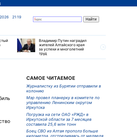
д
 2026
21:19
стый
Владимир Путин наградил
В Хабаро
в
жителей Алтайского края
виновног
за успехи и многолетний
двигател
труд
время по
САМОЕ ЧИТАЕМОЕ
Журналистку из Бурятии отправили в
колонию
биль
Мэр провел планерку в комитете по
управлению Ленинским округом
Иркутска
Погрузка на сети ОАО «РЖД» в
Иркутской области за 7 месяцев
ство
составила 25,6 млн тонн
Боец СВО из Алтая прополз больше
километра, отстреливаясь от медведя