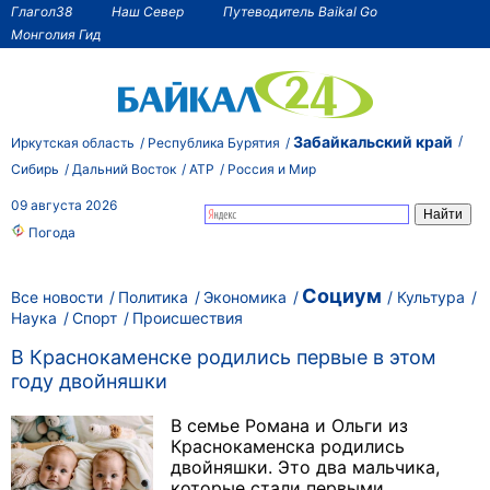
Глагол38
Наш Север
Путеводитель Baikal Go
Монголия Гид
Забайкальский край
Иркутская область
Республика Бурятия
Сибирь
Дальний Восток
АТР
Россия и Мир
09 августа 2026
Погода
Социум
Все новости
Политика
Экономика
Культура
Наука
Спорт
Происшествия
В Краснокаменске родились первые в этом
году двойняшки
В семье Романа и Ольги из
Краснокаменска родились
двойняшки. Это два мальчика,
которые стали первыми