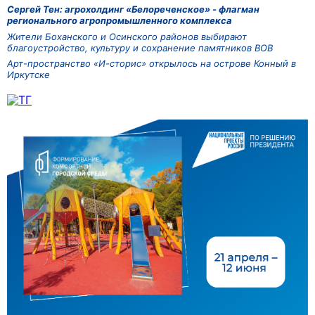
Сергей Тен: агрохолдинг «Белореченское» - флагман
регионального агропромышленного комплекса
Жители Боханского и Осинского районов выбирают
благоустройство, культуру и сохранение памятников ВОВ
Арт-пространство «И-сторис» открылось на острове Конный в
Иркутске