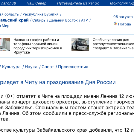
Глагол38
Наш Север
Путеводитель Baikal Go
Монголия Ги
ая область
Республика Бурятия
08 августа
альский край
Сибирь
Дальний Восток
АТР
Погода
и Мир
Названы график работы и
Особые условия для
телефоны горячей линии
автопутешественнико
городских теризбиркомов в
создадут в Забайкалье
Иркутске
Культура
Наука
Спорт
Происшествия
приедет в Читу на празднование Дня России
и (0+) отметят в Чите на площади имени Ленина 12 июн
аны концерт духового оркестра, выступление творчес
в Забайкалья. Специальным гостем станет актриса теа
 Лачина. Об этом сообщили в пресс-службе региональ
тва.
стве культуры Забайкальского края добавили, что 12 