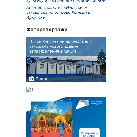
культуру и сохранение памятников ВОВ
Арт-пространство «И-сторис»
открылось на острове Конный в
Иркутске
Фоторепортажи
крытию
Игорь Кобзев принял участие в
Под Новосиби
еку
открытии нового здания
открылся фест
авиаотделения в Качуге
7 фото
10 фото