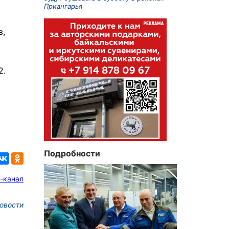
Приангарья
в,
2.
Подробности
-канал
овости