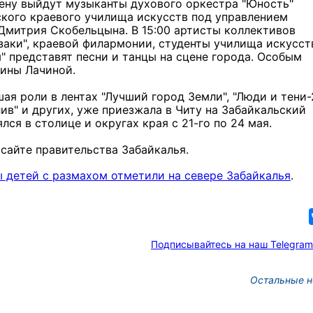
цену выйдут музыканты духового оркестра "Юность"
кого краевого училища искусств под управлением
митрия Скобельцына. В 15:00 артисты коллективов
заки", краевой филармонии, студенты училища искусст
" представят песни и танцы на сцене города. Особым
ины Лачиной.
ая роли в лентах "Лучший город Земли", "Люди и тени-
лив" и других, уже приезжала в Читу на Забайкальский
я в столице и округах края с 21-го по 24 мая.
а сайте правительства Забайкалья.
 детей с размахом отметили на севере Забайкалья
.
Подписывайтесь на наш Telegram
Остальные н