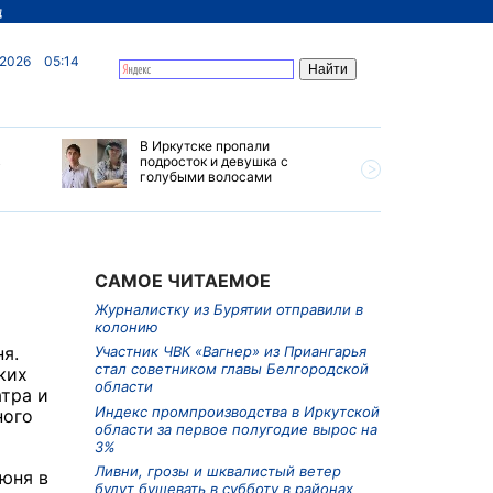
д
 2026
05:14
В Иркутске пропали
Ливни, г
в
подросток и девушка с
ветер бу
голубыми волосами
субботу 
Прианга
САМОЕ ЧИТАЕМОЕ
Журналистку из Бурятии отправили в
колонию
я.
Участник ЧВК «Вагнер» из Приангарья
стал советником главы Белгородской
ких
области
тра и
Индекс промпроизводства в Иркутской
ного
области за первое полугодие вырос на
3%
Ливни, грозы и шквалистый ветер
июня в
будут бушевать в субботу в районах