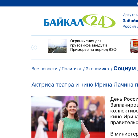
Иркутск
Забайк
Россия 
ровел планерку в
Ограничения для
ете по управлению
грузовиков введут в
ским округом
Приморье на период ВЭФ
ска
Социум
Все новости
Политика
Экономика
Актриса театра и кино Ирина Лачина 
День Росси
Запланиров
коллективо
кино Ирина
правительс
В министер