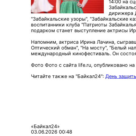
14:00 на с
Забайкальс
дирижера Д
"Забайкальские узоры", "Забайкальские ка
воспитанники клуба "Патриоты Забайкалья
подарком станет выступление актрисы Ир
Напомним, актриса Ирина Лачина, сыгравш
Оптический обман", "На мосту", "Белый на
международный кинофестиваль. Он состоялс
Фото Фото с сайта life.ru, опубликовано н
Читайте также на "Байкал24":
День защиты
«Байкал24»
03.06.2026 00:48