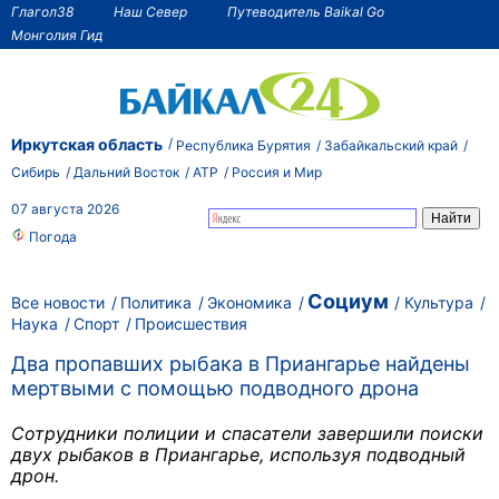
Глагол38
Наш Север
Путеводитель Baikal Go
Монголия Гид
Иркутская область
Республика Бурятия
Забайкальский край
Сибирь
Дальний Восток
АТР
Россия и Мир
07 августа 2026
Погода
Социум
Все новости
Политика
Экономика
Культура
Наука
Спорт
Происшествия
Два пропавших рыбака в Приангарье найдены
мертвыми с помощью подводного дрона
Сотрудники полиции и спасатели завершили поиски
двух рыбаков в Приангарье, используя подводный
дрон.