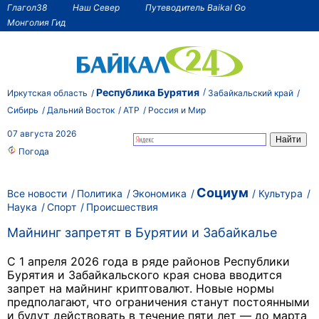
Глагол38
Наш Север
Путеводитель Baikal Go
Монголия Гид
Республика Бурятия
Иркутская область
Забайкальский край
Сибирь
Дальний Восток
АТР
Россия и Мир
07 августа 2026
Погода
Социум
Все новости
Политика
Экономика
Культура
Наука
Спорт
Происшествия
Майнинг запретят в Бурятии и Забайкалье
С 1 апреля 2026 года в ряде районов Республики
Бурятия и Забайкальского края снова вводится
запрет на майнинг криптовалют. Новые нормы
предполагают, что ограничения станут постоянными
и будут действовать в течение пяти лет — до марта