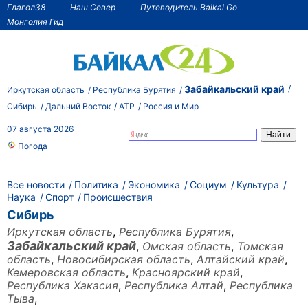
Глагол38
Наш Север
Путеводитель Baikal Go
Монголия Гид
Забайкальский край
Иркутская область
Республика Бурятия
Сибирь
Дальний Восток
АТР
Россия и Мир
07 августа 2026
Погода
Все новости
Политика
Экономика
Социум
Культура
Наука
Спорт
Происшествия
Сибирь
Иркутская область
,
Республика Бурятия
,
Забайкальский край
,
Омская область
,
Томская
область
,
Новосибирская область
,
Алтайский край
,
Кемеровская область
,
Красноярский край
,
Республика Хакасия
,
Республика Алтай
,
Республика
Тыва
,