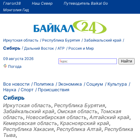
Глагол38
Наш Север
Путеводитель Baikal Go
Монголия Гид
Иркутская область
Республика Бурятия
Забайкальский край
Сибирь
Дальний Восток
АТР
Россия и Мир
09 августа 2026
Погода
Все новости
Политика
Экономика
Социум
Культура
Наука
Спорт
Происшествия
Сибирь
Иркутская область
,
Республика Бурятия
,
Забайкальский край
,
Омская область
,
Томская
область
,
Новосибирская область
,
Алтайский край
,
Кемеровская область
,
Красноярский край
,
Республика Хакасия
,
Республика Алтай
,
Республика
Тыва
,