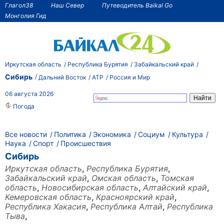
Глагол38
Наш Север
Путеводитель Baikal Go
Монголия Гид
Иркутская область
Республика Бурятия
Забайкальский край
Сибирь
Дальний Восток
АТР
Россия и Мир
06 августа 2026
Погода
Все новости
Политика
Экономика
Социум
Культура
Наука
Спорт
Происшествия
Сибирь
Иркутская область
,
Республика Бурятия
,
Забайкальский край
,
Омская область
,
Томская
область
,
Новосибирская область
,
Алтайский край
,
Кемеровская область
,
Красноярский край
,
Республика Хакасия
,
Республика Алтай
,
Республика
Тыва
,