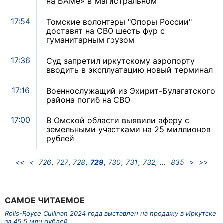
на БАМе» в Магистральном
17:54
Томские волонтеры "Опоры России"
доставят на СВО шесть фур с
гуманитарным грузом
17:36
Суд запретил иркутскому аэропорту
вводить в эксплуатацию новый терминал
17:16
Военнослужащий из Эхирит-Булагатского
района погиб на СВО
17:00
В Омской области выявили аферу с
земельными участками на 25 миллионов
рублей
<<
<
726
727
728
729
730
731
732
835
>
>>
САМОЕ ЧИТАЕМОЕ
Rolls-Royce Cullinan 2024 года выставлен на продажу в Иркутске
за 45,5 млн рублей