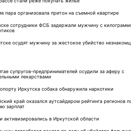
збассе стали реже покупать жилье
ме пара организовала притон на съемной квартире
йске сотрудники ФСБ задержали мужчину с килограмм
отиков
атске осудят мужчину за жестокое убийство незнакомц
лтае супругов-предпринимателей осудили за аферу с
ельными лекарствами
ропорту Иркутска собака обнаружила наркотики
йский край оказался аутсайдером рейтинга регионов п
ню зарплат
и активизировались в Иркутской области
рыкин потребовал доклад по делу об убийстве фельдше