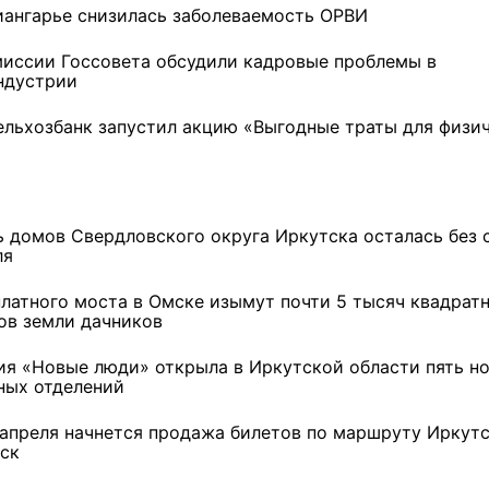
иангарье снизилась заболеваемость ОРВИ
миссии Госсовета обсудили кадровые проблемы в
ндустрии
ельхозбанк запустил акцию «Выгодные траты для физи
ь домов Свердловского округа Иркутска осталась без с
ля
платного моста в Омске изымут почти 5 тысяч квадрат
ов земли дачников
ия «Новые люди» открыла в Иркутской области пять н
ных отделений
Депутат Думы Иркутска
Под Новосибирском в
тскую
Оксана Жучкова рассказала
субботу открылся
 апреля начнется продажа билетов по маршруту Иркутс
о поддержке детского
фестиваль "Вива Авиа!"
ск
спорта