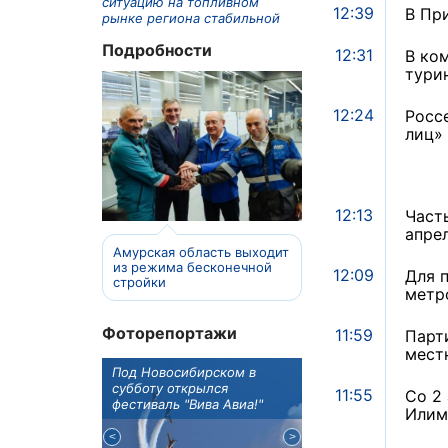
ситуацию на топливном
12:39
В Пр
рынке региона стабильной
Подробности
12:31
В ко
тури
12:24
Росс
лиц»
12:13
Част
апре
Амурская область выходит
из режима бесконечной
12:09
Для 
стройки
метр
Фоторепортажи
11:59
Парт
мест
ы Иркутска
Под Новосибирском в
В Иркутске готовят к
ва рассказала
субботу открылся
открытию новую де
11:55
Со 2
 детского
фестиваль "Вива Авиа!"
библиотеку
Илим