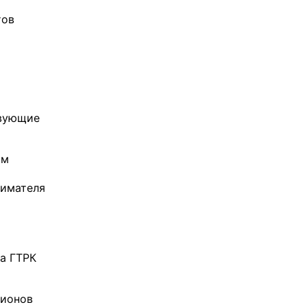
тов
твующие
ом
нимателя
а ГТРК
лионов