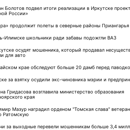
ан Болотов подвел итоги реализации в Иркутске проек
ной России»
ара» продолжит полеты в северные районы Приангарья
ть-Илимске школьники ради забавы подожгли ВАЗ
кутске осудят мошенника, который продавал несущес
ли для авто
тайском крае обследуют больше 20 дамб перед паводк
ске за взятку осудили экс-чиновника мэрии и предпри
яна Гридасова возглавила министерство образования
ноярского края
имир Мазур наградил орденом "Томская слава" ветеран
 Ратомскую
чи за выходные перевели мошенникам больше 3,4 мил