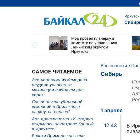
Иркутск
Сибир
утске началась
Мэр провел планерку в
а с фотографами,
комитете по управлению
агающими сделать
Ленинским округом
и с совами
Иркутска
Все новости
Пол
САМОЕ ЧИТАЕМОЕ
Сибирь
Экс-чиновниц из Кемерова
Ир
осудили условно за
Ом
махинации с жильем для
Ал
сирот
Ре
Сроки начала уборочной
кампании в Приангарье
1 апреля
сдвинуты "вправо"
Арт-пространство «И-сторис»
открылось на острове Конный
12:43
В Ир
в Иркутске
пивз
Власти Приморья назвали