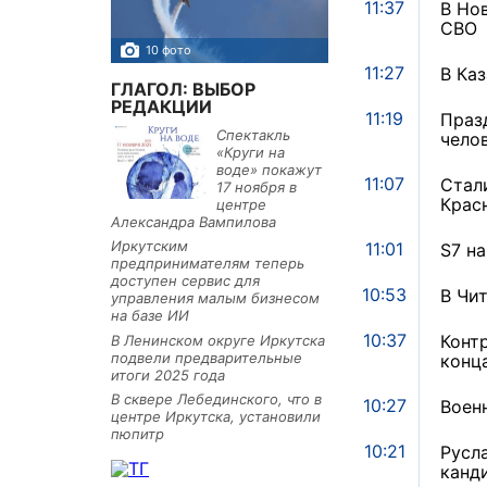
11:37
В Но
СВО
10 фото
5 фото
11:27
В Ка
ГЛАГОЛ: ВЫБОР
РЕДАКЦИИ
11:19
Праз
Спектакль
чело
«Круги на
воде» покажут
11:07
Стал
17 ноября в
Крас
центре
Александра Вампилова
Иркутским
11:01
S7 н
предпринимателям теперь
доступен сервис для
10:53
В Чит
управления малым бизнесом
на базе ИИ
10:37
Конт
В Ленинском округе Иркутска
подвели предварительные
конц
итоги 2025 года
В сквере Лебединского, что в
10:27
Воен
центре Иркутска, установили
пюпитр
10:21
Русл
канд