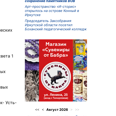
сохранение памятников ВОВ
Арт-пространство «И-сторис»
открылось на острове Конный в
Иркутске
Председатель Заксобрания
Иркутской области посетил
Боханский педагогический колледж
ческих
вета 1
ных
овых
к- Усть-
Август
2026
<<
<
>
>>