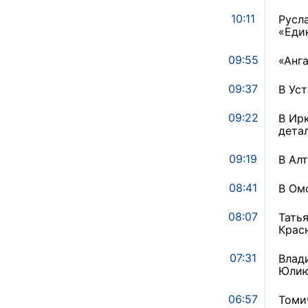
10:11
Русл
«Еди
09:55
«Анг
09:37
В Ус
09:22
В Ир
дета
09:19
В Ал
08:41
В Ом
08:07
Тать
Крас
07:31
Влад
Юлию
06:57
Томи