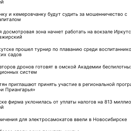
ей
чку и кемеровчанку будут судить за мошенничество с
апиталом
я досмотровая зона начнет работать на вокзале Иркутс
ажирский
кутске прошел турнир по плаванию среди воспитанник
ких садов
аторов дронов готовят в омской Академии беспилотны
ционных систем
тян приглашают принять участие в региональной прог
ои Приангарья»
ске фирма уклонилась от уплаты налогов на 813 милли
ей
ничения для электросамокатов ввели в Новосибирске