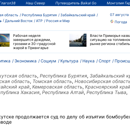
Глагол38
Наш Север
Путеводитель Baikal Go
Монголия Ги
07 августа
ая область
Республика Бурятия
Забайкальский край
ь
Дальний Восток
АТР
Россия и Мир
Погода
Рабочая неделя
Власти Приморья назв
завершится дождями,
ситуацию на топливно
грозами и 30-градусной
рынке региона стабил
жарой в Приангарье
итика
Экономика
Социум
Культура
Наука
Спорт
Происш
кутская область
,
Республика Бурятия
,
Забайкальский к
ская область
,
Томская область
,
Новосибирская област
тайский край
,
Кемеровская область
,
Красноярский кра
спублика Хакасия
,
Республика Алтай
,
Республика Тыва
,
кутске продолжается суд по делу об изъятии бомбоуб
аводе