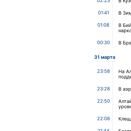
02:23
В Ку
01:41
В Зи
01:08
В Би
нарк
00:30
В Бр
31 марта
23:58
На А
подд
23:28
В аэ
22:50
Алта
уров
22:08
Клещ
21:44
Баст