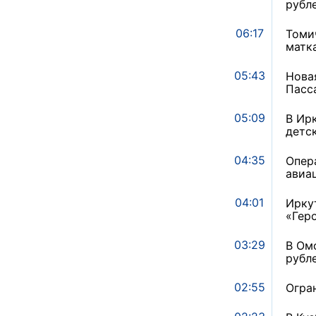
рубл
06:17
Томи
матк
05:43
Нова
Пасс
05:09
В Ир
детс
04:35
Опер
авиа
04:01
Ирку
«Гер
03:29
В Ом
рубл
02:55
Огра