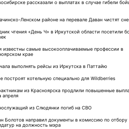
восибирске рассказали о выплатах в случае гибели бой
10 фото
10 фото
зачинско-Ленском районе на перевале Даван чистят сне
дник чтения «День Ч» в Иркутской области посетили б
век
и известны самые высокооплачиваемые профессии в
ноярском крае
ачала выполнять рейсы из Иркутска в Паттайю
е построят котельную специально для Wildberries
рактникам из Красноярска продлили повышенные выпл
а апреля
нослужащий из Слюдянки погиб на СВО
ан Болотов направил документы в комиссию по отбору
идатур на должность мэра