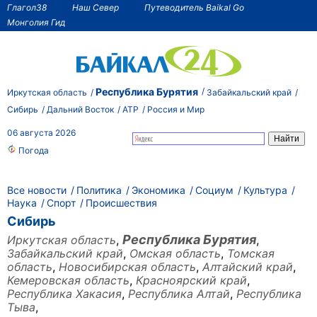
Глагол38
Наш Север
Путеводитель Baikal Go
Монголия Гид
Республика Бурятия
Иркутская область
Забайкальский край
Сибирь
Дальний Восток
АТР
Россия и Мир
06 августа 2026
Погода
Все новости
Политика
Экономика
Социум
Культура
Наука
Спорт
Происшествия
Сибирь
Республика Бурятия
Иркутская область
,
,
Забайкальский край
,
Омская область
,
Томская
область
,
Новосибирская область
,
Алтайский край
,
Кемеровская область
,
Красноярский край
,
Республика Хакасия
,
Республика Алтай
,
Республика
Тыва
,