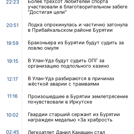
Более трехсот любителей спорта
22:23
участвовали в благотворительном забеге
"Достигая цели"
Лодка опрокинулась и частично затонула
20:51
в Прибайкальском районе Бурятии
Браконьера из Бурятии будут судить за
19:59
ловлю омуля
В Улан-Удэ будут судить ОПГ за
19:15
организацию подпольного казино
В Улан‑Удэ разбираются в причинах
12:17
жёсткой аварии с трамваями
11:16
Произошедшее в Бурятии землетрясение
почувствовали в Иркутске
Гвардии старший сержант из Бурятии
10:02
награжден медалью «За храбрость
02:45
Легкоатлет Данил Канашин стал