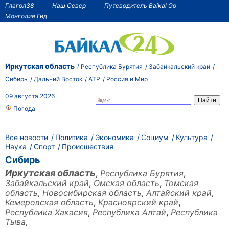
Глагол38
Наш Север
Путеводитель Baikal Go
Монголия Гид
Иркутская область
Республика Бурятия
Забайкальский край
Сибирь
Дальний Восток
АТР
Россия и Мир
09 августа 2026
Погода
Все новости
Политика
Экономика
Социум
Культура
Наука
Спорт
Происшествия
Сибирь
Иркутская область
,
Республика Бурятия
,
Забайкальский край
,
Омская область
,
Томская
область
,
Новосибирская область
,
Алтайский край
,
Кемеровская область
,
Красноярский край
,
Республика Хакасия
,
Республика Алтай
,
Республика
Тыва
,