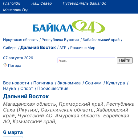
Глагол38
Наш Север
Путеводитель Baikal Go
Монголия Гид
Иркутская область
Республика Бурятия
Забайкальский край
Дальний Восток
Сибирь
АТР
Россия и Мир
07 августа 2026
Погода
Все новости
Политика
Экономика
Социум
Культура
Наука
Спорт
Происшествия
Дальний Восток
Магаданская область
,
Приморский край
,
Республика
Саха (Якутия)
,
Сахалинская область
,
Хабаровский
край
,
Чукотский АО
,
Амурская область
,
Еврейская
АО
,
Камчатский край
,
6 марта