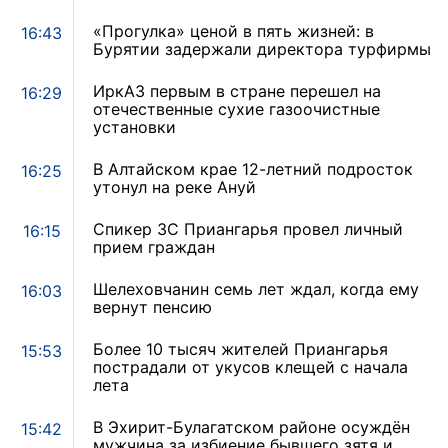
«Прогулка» ценой в пять жизней: в
16:43
Бурятии задержали директора турфирмы
ИркАЗ первым в стране перешел на
16:29
отечественные сухие газоочистные
установки
В Алтайском крае 12-летний подросток
16:25
утонул на реке Ануй
Спикер ЗС Приангарья провел личный
16:15
прием граждан
Шелеховчанин семь лет ждал, когда ему
16:03
вернут пенсию
Более 10 тысяч жителей Приангарья
15:53
пострадали от укусов клещей с начала
лета
В Эхирит-Булагатском районе осуждён
15:42
мужчина за избиение бывшего зятя и