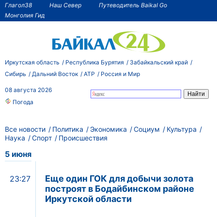
Глагол38
Наш Север
Путеводитель Baikal Go
Монголия Гид
Иркутская область
Республика Бурятия
Забайкальский край
Сибирь
Дальний Восток
АТР
Россия и Мир
08 августа 2026
Погода
Все новости
Политика
Экономика
Социум
Культура
Наука
Спорт
Происшествия
5 июня
Еще один ГОК для добычи золота
23:27
построят в Бодайбинском районе
Иркутской области