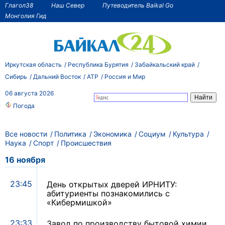
Глагол38
Наш Север
Путеводитель Baikal Go
Монголия Гид
Иркутская область
Республика Бурятия
Забайкальский край
Сибирь
Дальний Восток
АТР
Россия и Мир
06 августа 2026
Погода
Все новости
Политика
Экономика
Социум
Культура
Наука
Спорт
Происшествия
16 ноября
23:45
День открытых дверей ИРНИТУ:
абитуриенты познакомились с
«Кибермишкой»
23:33
Завод по производству бытовой химии