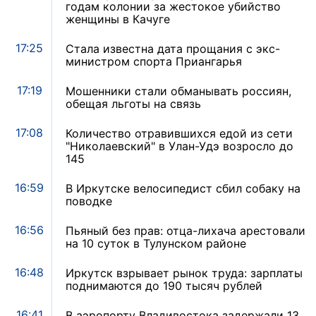
годам колонии за жестокое убийство
женщины в Качуге
17:25
Стала известна дата прощания с экс-
министром спорта Приангарья
17:19
Мошенники стали обманывать россиян,
обещая льготы на связь
17:08
Количество отравившихся едой из сети
"Николаевский" в Улан-Удэ возросло до
145
16:59
В Иркутске велосипедист сбил собаку на
поводке
16:56
Пьяный без прав: отца-лихача арестовали
на 10 суток в Тулунском районе
16:48
Иркутск взрывает рынок труда: зарплаты
поднимаются до 190 тысяч рублей
16:41
В аэропорту Владивостока задержали 13