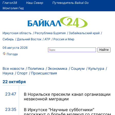
Глагол38
Наш Север
Путеводитель Baikal Go
Монголия Гид
Иркутская область
Республика Бурятия
Забайкальский край
Сибирь
Дальний Восток
АТР
Россия и Мир
06 августа 2026
Погода
Все новости
Политика
Экономика
Социум
Культура
Наука
Спорт
Происшествия
22 октября
23:47
В Норильске пресекли канал организации
незаконной миграции
23:35
В Иркутске "Научные субботники"
расскажут о борьбе молекул со стрессом