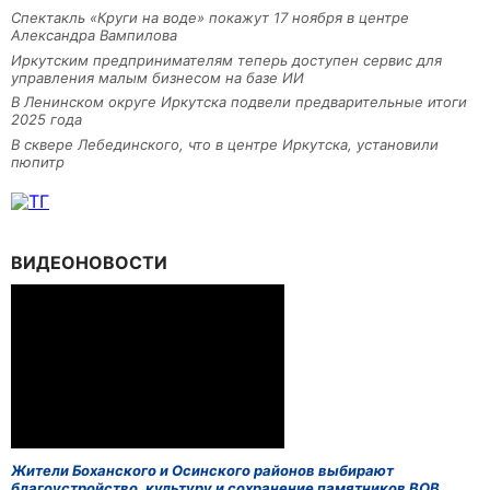
Спектакль «Круги на воде» покажут 17 ноября в центре
Александра Вампилова
Иркутским предпринимателям теперь доступен сервис для
управления малым бизнесом на базе ИИ
В Ленинском округе Иркутска подвели предварительные итоги
2025 года
В сквере Лебединского, что в центре Иркутска, установили
пюпитр
ВИДЕОНОВОСТИ
Жители Боханского и Осинского районов выбирают
благоустройство, культуру и сохранение памятников ВОВ