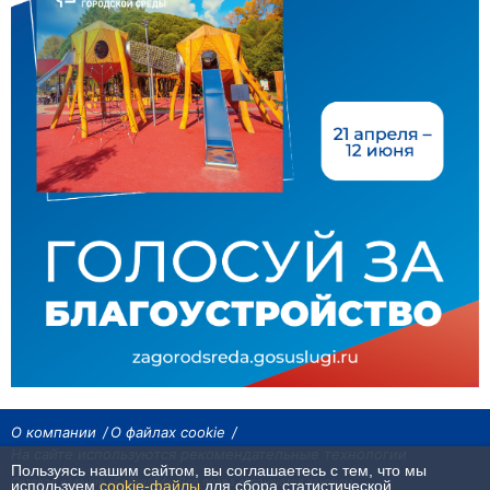
О компании
О файлах cookie
На сайте используются рекомендательные технологии
Пользуясь нашим сайтом, вы соглашаетесь с тем, что мы
Сетевое издание «Байкал24». Все права охраняются законом.
используем
cookie-файлы
для сбора статистической