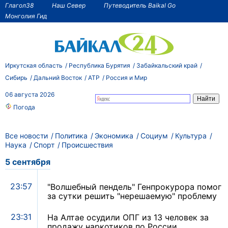
Глагол38
Наш Север
Путеводитель Baikal Go
Монголия Гид
Иркутская область
Республика Бурятия
Забайкальский край
Сибирь
Дальний Восток
АТР
Россия и Мир
06 августа 2026
Погода
Все новости
Политика
Экономика
Социум
Культура
Наука
Спорт
Происшествия
5 сентября
23:57
"Волшебный пендель" Генпрокурора помог
за сутки решить "нерешаемую" проблему
23:31
На Алтае осудили ОПГ из 13 человек за
продажу наркотиков по России