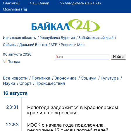
Глагол38
Наш Север
Путеводитель Baikal Go
Монголия Гид
Иркутская область
Республика Бурятия
Забайкальский край
Сибирь
Дальний Восток
АТР
Россия и Мир
06 августа 2026
Погода
Все новости
Политика
Экономика
Социум
Культура
Наука
Спорт
Происшествия
16 августа
23:31
Непогода задержится в Красноярском
крае и в воскресенье
22:53
ИЭСК с начала года подключила
рекордные 15 тысяч потребителей