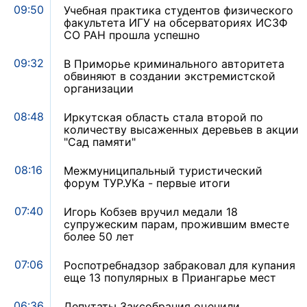
09:50
Учебная практика студентов физического
факультета ИГУ на обсерваториях ИСЗФ
СО РАН прошла успешно
09:32
В Приморье криминального авторитета
обвиняют в создании экстремистской
организации
08:48
Иркутская область стала второй по
количеству высаженных деревьев в акции
"Сад памяти"
08:16
Межмуниципальный туристический
форум ТУР.УКа - первые итоги
07:40
Игорь Кобзев вручил медали 18
супружеским парам, прожившим вместе
более 50 лет
07:06
Роспотребнадзор забраковал для купания
еще 13 популярных в Приангарье мест
06:36
Депутаты Заксобрания оценили