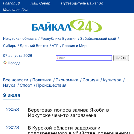
Глагол38
Наш Север
Путеводитель Baikal Go
Монголия Гид
Иркутская область
Республика Бурятия
Забайкальский край
Сибирь
Дальний Восток
АТР
Россия и Мир
07 августа 2026
Погода
Все новости
Политика
Экономика
Социум
Культура
Наука
Спорт
Происшествия
9 июля
23:58
Береговая полоса залива Якоби в
Иркутске чем-то загрязнена
23:23
В Курской области задержали
подозреваемого в убийстве, совершенном