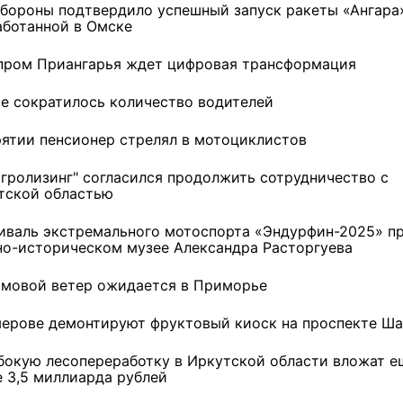
бороны подтвердило успешный запуск ракеты «Ангара»
аботанной в Омске
пром Приангарья ждет цифровая трансформация
те сократилось количество водителей
рятии пенсионер стрелял в мотоциклистов
агролизинг" согласился продолжить сотрудничество с
тской областью
иваль экстремального мотоспорта «Эндурфин-2025» п
но-историческом музее Александра Расторгуева
мовой ветер ожидается в Приморье
мерове демонтируют фруктовый киоск на проспекте Ш
убокую лесопереработку в Иркутской области вложат е
е 3,5 миллиарда рублей