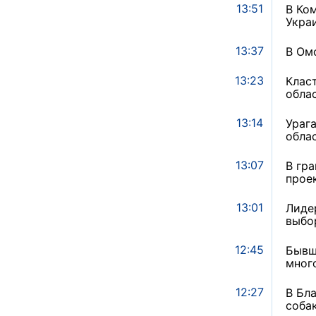
13:51
В Ко
Укра
13:37
В Ом
13:23
Клас
обла
13:14
Ураг
обла
13:07
В гр
прое
13:01
Лиде
выбо
12:45
Бывш
мног
12:27
В Бл
соба