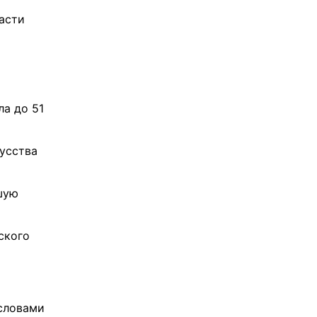
асти
а до 51
кусства
шую
ского
 словами