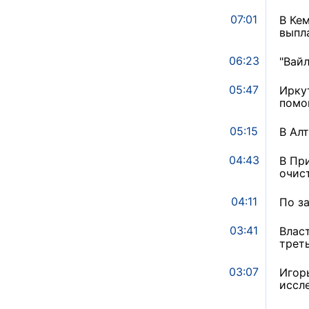
07:01
В Ке
выпл
06:23
"Вай
05:47
Ирку
помо
05:15
В Ал
04:43
В Пр
очис
04:11
По з
03:41
Влас
трет
03:07
Игор
иссл