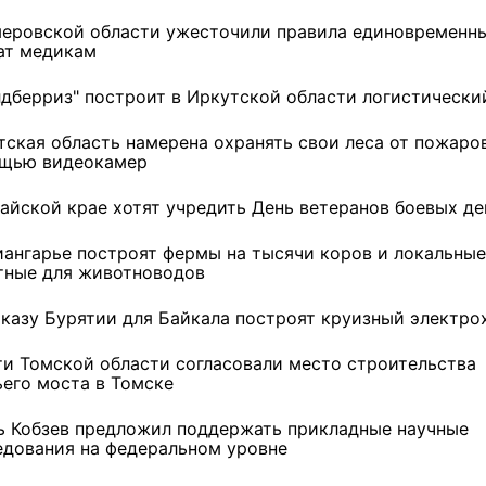
меровской области ужесточили правила единовременн
ат медикам
лдберриз" построит в Иркутской области логистически
тская область намерена охранять свои леса от пожаро
щью видеокамер
тайской крае хотят учредить День ветеранов боевых д
иангарье построят фермы на тысячи коров и локальные
тные для животноводов
аказу Бурятии для Байкала построят круизный электро
ти Томской области согласовали место строительства
ьего моста в Томске
ь Кобзев предложил поддержать прикладные научные
едования на федеральном уровне