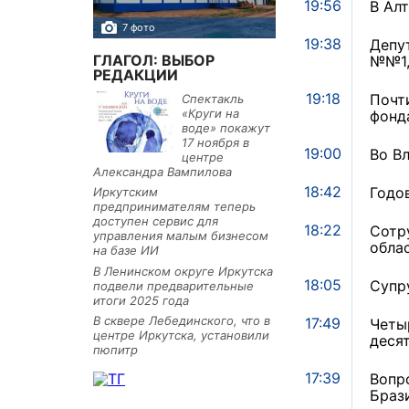
19:56
В Ал
7 фото
10 фото
19:38
Депу
ГЛАГОЛ: ВЫБОР
№№1,
РЕДАКЦИИ
19:18
Почт
Спектакль
«Круги на
фонд
воде» покажут
17 ноября в
19:00
Во В
центре
Александра Вампилова
18:42
Годов
Иркутским
предпринимателям теперь
доступен сервис для
18:22
Сотр
управления малым бизнесом
обла
на базе ИИ
В Ленинском округе Иркутска
18:05
Супр
подвели предварительные
итоги 2025 года
В сквере Лебединского, что в
17:49
Четы
центре Иркутска, установили
деся
пюпитр
17:39
Вопр
Браз