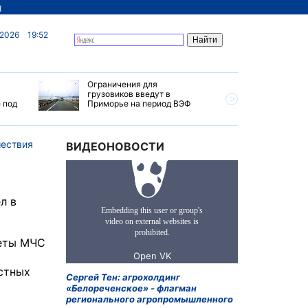
д
 2026
19:52
Ограничения для
Названы 
грузовиков введут в
телефоны
 под
Приморье на период ВЭФ
городски
Иркутске
ествия
ВИДЕОНОВОСТИ
л в
леты МЧС
стных
Сергей Тен: агрохолдинг
«Белореченское» - флагман
регионального агропромышленного