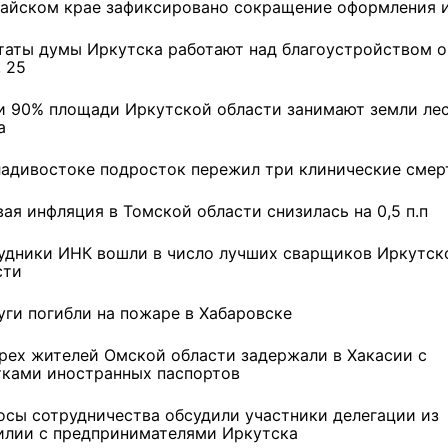
тайском крае зафиксировано сокращение оформления 
5 фото
7 фото
таты думы Иркутска работают над благоустройством о
 25
и 90% площади Иркутской области занимают земли ле
а
ладивостоке подросток пережил три клинические смер
ая инфляция в Томской области снизилась на 0,5 п.п
удники ИНК вошли в число лучших сварщиков Иркутск
сти
уги погибли на пожаре в Хабаровске
рех жителей Омской области задержали в Хакасии с
тками иностранных паспортов
осы сотрудничества обсудили участники делегации из
илии с предпринимателями Иркутска