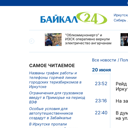
Иркутск
Сибирь
, грозы и шквалистый
"Облкоммунэнерго" и
 будут бушевать в
ИЭСК оперативно вернули
ту в районах
электричество ангарчанам
гарья
Все новости
Пол
САМОЕ ЧИТАЕМОЕ
20 июня
Названы график работы и
телефоны горячей линии
городских теризбиркомов в
23:52
Рейд
Иркутске
Ирку
Ограничения для грузовиков
введут в Приморье на период
23:16
На з
ВЭФ
Особые условия для
22:40
В ду
автопутешественников
на ул
создадут в Забайкалье
В Иркутске пропали