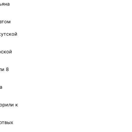
ьяна
атом
кутской
рской
ли 8
а
орили к
ртвых