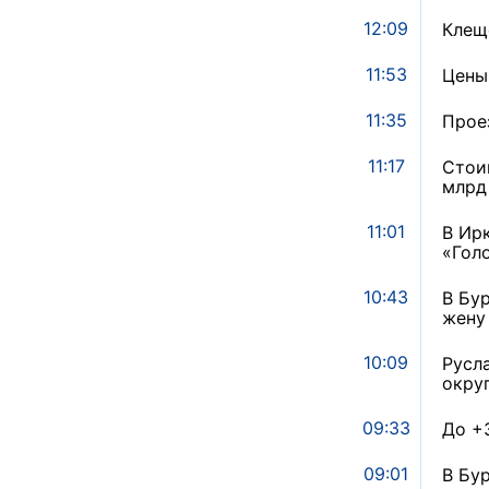
12:09
Клещ
11:53
Цены
11:35
Прое
11:17
Стои
млрд
11:01
В Ир
«Гол
10:43
В Бу
жену
10:09
Русл
окру
09:33
До +
09:01
В Бу