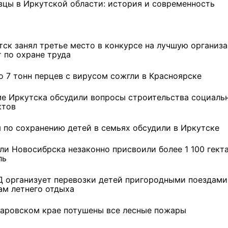
вцы в Иркутской области: история и современность
тск занял третье место в конкурсе на лучшую организ
т по охране труда
о 7 тонн перцев с вирусом сожгли в Красноярске
ме Иркутска обсудили вопросы строительства социаль
ктов
 по сохранению детей в семьях обсудили в Иркутске
ли Новосибрска незаконно присвоили более 1 100 гект
ль
 организует перевозки детей пригородными поездами
 в
В Иркутске готовят к
Игорь Кобзев принял
ам летнего отдыха
открытию новую детскую
участие в открытии нового
а!"
библиотеку
здания авиаотделения в
Качуге
баровском крае потушены все лесные пожары