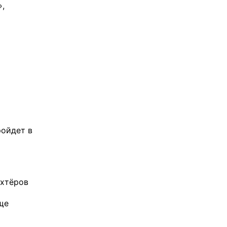
,
ройдет в
ахтёров
ще