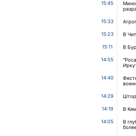
15:45
Мино
разр
15:33
Агро
15:23
В Чи
15:11
В Бу
14:55
"Рос
Ирку
14:40
Фест
воен
14:29
Штор
14:19
В Ке
14:05
В гл
боле