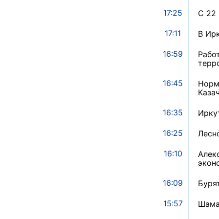
17:25
С 22
17:11
В Ир
16:59
Рабо
терр
16:45
Норм
Каза
16:35
Ирку
16:25
Лесн
16:10
Алек
экон
16:09
Буря
15:57
Шама