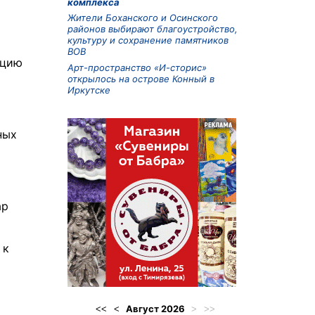
комплекса
Жители Боханского и Осинского
районов выбирают благоустройство,
культуру и сохранение памятников
ВОВ
ацию
Арт-пространство «И-сторис»
открылось на острове Конный в
Иркутске
ных
ар
 к
Август
2026
<<
<
>
>>