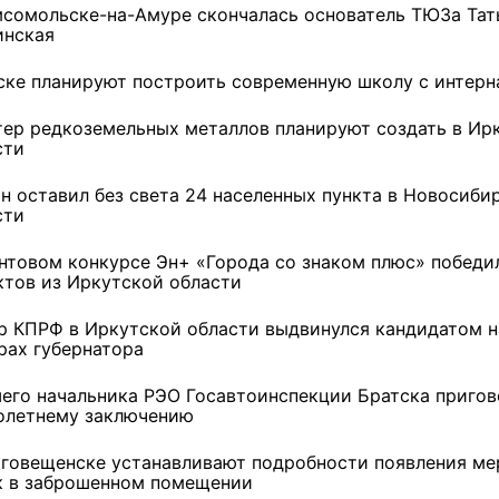
мсомольске-на-Амуре скончалась основатель ТЮЗа Тат
инская
ске планируют построить современную школу с интерн
тер редкоземельных металлов планируют создать в Ир
сти
ан оставил без света 24 населенных пункта в Новосиби
сти
антовом конкурсе Эн+ «Города со знаком плюс» победи
ктов из Иркутской области
р КПРФ в Иркутской области выдвинулся кандидатом н
рах губернатора
его начальника РЭО Госавтоинспекции Братска пригов
олетнему заключению
аговещенске устанавливают подробности появления ме
к в заброшенном помещении