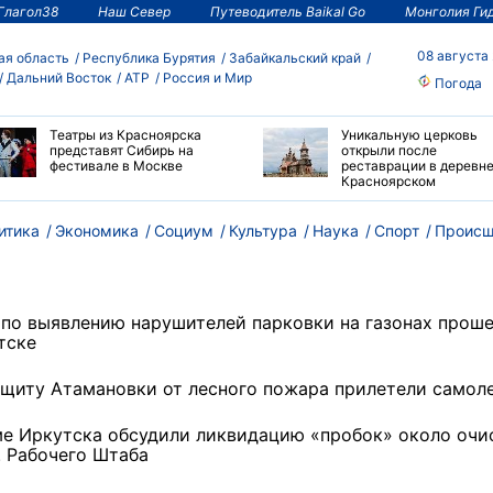
Глагол38
Наш Север
Путеводитель Baikal Go
Монголия Ги
08 августа
ая область
Республика Бурятия
Забайкальский край
Дальний Восток
АТР
Россия и Мир
Погода
Театры из Красноярска
Уникальную церковь
представят Сибирь на
открыли после
фестивале в Москве
реставрации в деревне
Красноярском
итика
Экономика
Социум
Культура
Наука
Спорт
Происш
 по выявлению нарушителей парковки на газонах проше
тске
ащиту Атамановки от лесного пожара прилетели само
ме Иркутска обсудили ликвидацию «пробок» около очи
. Рабочего Штаба