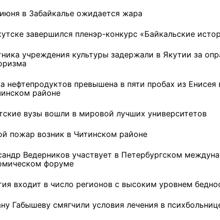
 июня в Забайкалье ожидается жара
кутске завершился пленэр-конкурс «Байкальские исто
тника учреждения культуры задержали в Якутии за оп
оризма
а нефтепродуктов превышена в пяти пробах из Енисея 
чинском районе
тские вузы вошли в мировой лучших университетов
ой пожар возник в Читинском районе
сандр Ведерников участвует в Петербургском междун
омическом форуме
тия входит в число регионов с высоким уровнем бедно
ну Габышеву смягчили условия лечения в психбольниц