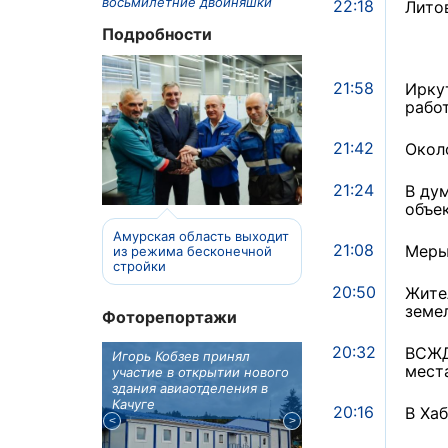
восьмилетние двойняшки
22:18
Лито
Подробности
21:58
Ирку
рабо
21:42
Окол
21:24
В ду
объе
Амурская область выходит
21:08
Меры
из режима бесконечной
стройки
20:50
Жите
земе
Фоторепортажи
20:32
ВСЖД
отовят к
Игорь Кобзев принял
Под Новосибирском
мест
вую детскую
участие в открытии нового
субботу открылся
здания авиаотделения в
фестиваль "Вива Ави
Качуге
20:16
В Ха