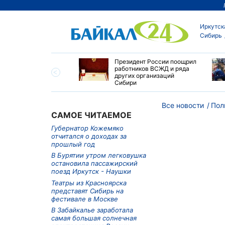
Иркутск
Сибирь
утске пропали
Президент России поощрил
сток и девушка с
работников ВСЖД и ряда
ыми волосами
других организаций
Сибири
Все новости
Пол
САМОЕ ЧИТАЕМОЕ
Губернатор Кожемяко
отчитался о доходах за
прошлый год
В Бурятии утром легковушка
остановила пассажирский
поезд Иркутск - Наушки
Театры из Красноярска
представят Сибирь на
фестивале в Москве
В Забайкалье заработала
самая большая солнечная