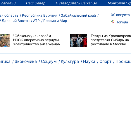
Глагол38
Наш Север
Путеводитель Baikal Go
Монголия Ги
09 августа
ая область
Республика Бурятия
Забайкальский край
Дальний Восток
АТР
Россия и Мир
Погода
"Облкоммунэнерго" и
Театры из Красноярска
ИЭСК оперативно вернули
представят Сибирь на
электричество ангарчанам
фестивале в Москве
итика
Экономика
Социум
Культура
Наука
Спорт
Происш