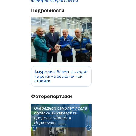
электростанция России
Подробности
Амурская область выходит
из режима бесконечной
стройки
Фоторепортажи
ирском в
Очередной самолет после
Игорь Кобзев приня
ылся
посадке выкатился за
участие в открытии 
ива Авиа!"
пределы полосы в
здания авиаотделени
Норильске
Качуге