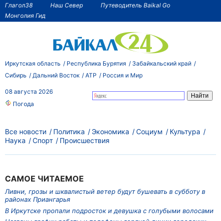
Глагол38
Наш Север
Путеводитель Baikal Go
Монголия Гид
Иркутская область
Республика Бурятия
Забайкальский край
Сибирь
Дальний Восток
АТР
Россия и Мир
08 августа 2026
Погода
Все новости
Политика
Экономика
Социум
Культура
Наука
Спорт
Происшествия
САМОЕ ЧИТАЕМОЕ
Ливни, грозы и шквалистый ветер будут бушевать в субботу в
районах Приангарья
В Иркутске пропали подросток и девушка с голубыми волосами