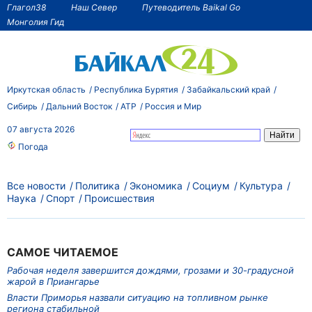
Глагол38
Наш Север
Путеводитель Baikal Go
Монголия Гид
Иркутская область
Республика Бурятия
Забайкальский край
Сибирь
Дальний Восток
АТР
Россия и Мир
07 августа 2026
Погода
Все новости
Политика
Экономика
Социум
Культура
Наука
Спорт
Происшествия
САМОЕ ЧИТАЕМОЕ
Рабочая неделя завершится дождями, грозами и 30-градусной
жарой в Приангарье
Власти Приморья назвали ситуацию на топливном рынке
региона стабильной