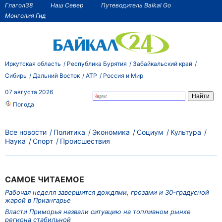
Глагол38
Наш Север
Путеводитель Baikal Go
Монголия Гид
Иркутская область
Республика Бурятия
Забайкальский край
Сибирь
Дальний Восток
АТР
Россия и Мир
07 августа 2026
Погода
Все новости
Политика
Экономика
Социум
Культура
Наука
Спорт
Происшествия
САМОЕ ЧИТАЕМОЕ
Рабочая неделя завершится дождями, грозами и 30-градусной
жарой в Приангарье
Власти Приморья назвали ситуацию на топливном рынке
региона стабильной