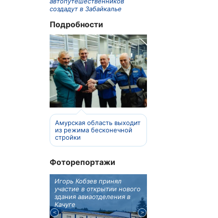
автопутешественников
создадут в Забайкалье
Подробности
Амурская область выходит
из режима бесконечной
стройки
Фоторепортажи
отовят к
Игорь Кобзев принял
Под Новосибирском
вую детскую
участие в открытии нового
субботу открылся
здания авиаотделения в
фестиваль "Вива Ави
Качуге