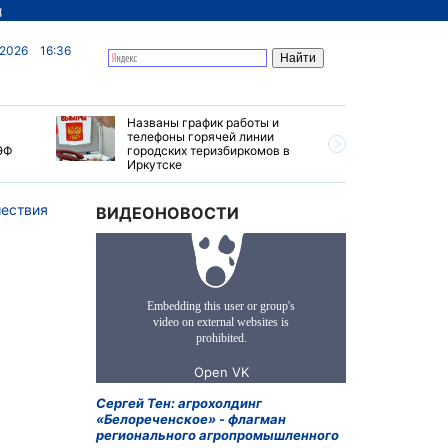
д
 2026
16:36
Названы график работы и
Особые у
телефоны горячей линии
автопуте
ЭФ
городских теризбиркомов в
создадут
Иркутске
ествия
ВИДЕОНОВОСТИ
Сергей Тен: агрохолдинг
«Белореченское» - флагман
регионального агропромышленного