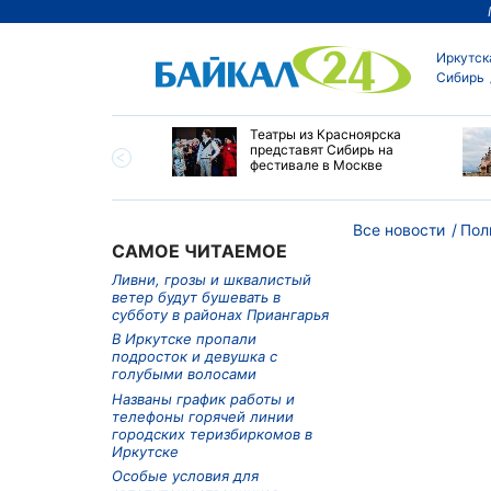
Иркутск
Сибирь
мир Путин наградил
Театры из Красноярска
ей Алтайского края
представят Сибирь на
пехи и многолетний
фестивале в Москве
Все новости
Пол
САМОЕ ЧИТАЕМОЕ
Ливни, грозы и шквалистый
ветер будут бушевать в
субботу в районах Приангарья
В Иркутске пропали
подросток и девушка с
голубыми волосами
Названы график работы и
телефоны горячей линии
городских теризбиркомов в
Иркутске
Особые условия для