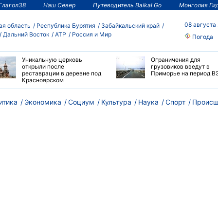
Глагол38
Наш Север
Путеводитель Baikal Go
Монголия Ги
08 августа
ая область
Республика Бурятия
Забайкальский край
Дальний Восток
АТР
Россия и Мир
Погода
Уникальную церковь
Ограничения для
открыли после
грузовиков введут в
реставрации в деревне под
Приморье на период В
Красноярском
итика
Экономика
Социум
Культура
Наука
Спорт
Происш