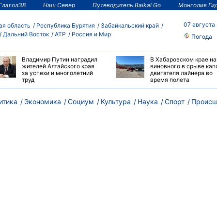
Глагол38
Наш Север
Путеводитель Baikal Go
Монголия Ги
07 августа
ая область
Республика Бурятия
Забайкальский край
Дальний Восток
АТР
Россия и Мир
Погода
Владимир Путин наградил
В Хабаровском крае н
жителей Алтайского края
виновного в срыве кап
за успехи и многолетний
двигателя лайнера во
труд
время полета
итика
Экономика
Социум
Культура
Наука
Спорт
Происш