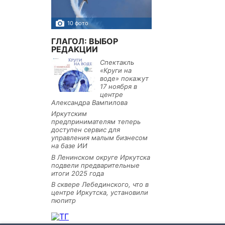
10 фото
5 фото
ГЛАГОЛ: ВЫБОР
РЕДАКЦИИ
Спектакль
«Круги на
воде» покажут
17 ноября в
центре
Александра Вампилова
Иркутским
предпринимателям теперь
доступен сервис для
управления малым бизнесом
на базе ИИ
В Ленинском округе Иркутска
подвели предварительные
итоги 2025 года
В сквере Лебединского, что в
центре Иркутска, установили
пюпитр