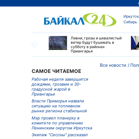
Иркутск
Сибирь
 7 млн пассажиров
Ливни, грозы и шквалистый
вились в поездки со
ветер будут бушевать в
ий ВСЖД в январе-
субботу в районах
2026 года
Приангарья
Все новости
Пол
САМОЕ ЧИТАЕМОЕ
Рабочая неделя завершится
дождями, грозами и 30-
градусной жарой в
Приангарье
Власти Приморья назвали
ситуацию на топливном
рынке региона стабильной
Мэр провел планерку в
комитете по управлению
Ленинским округом Иркутска
Экипаж "Сессны" рассказал