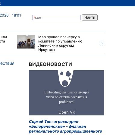
д
 2026
18:01
ашли
Мэр провел планерку в
Рабочая 
ота
комитете по управлению
завершит
Ленинским округом
грозами 
Иркутска
жарой в 
ествия
ВИДЕОНОВОСТИ
Сергей Тен: агрохолдинг
«Белореченское» - флагман
регионального агропромышленного