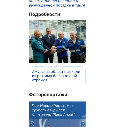
почему принял решение о
вынужденной посадке в тайге
Подробности
Амурская область выходит
из режима бесконечной
стройки
Фоторепортажи
ы Иркутска
Под Новосибирском в
В Иркутске готовят к
ва рассказала
субботу открылся
открытию новую де
 детского
фестиваль "Вива Авиа!"
библиотеку