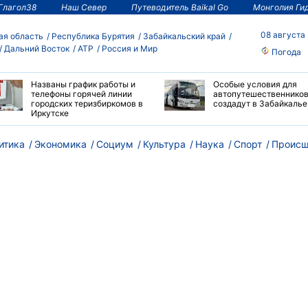
Глагол38
Наш Север
Путеводитель Baikal Go
Монголия Ги
08 августа
ая область
Республика Бурятия
Забайкальский край
Дальний Восток
АТР
Россия и Мир
Погода
Названы график работы и
Особые условия для
телефоны горячей линии
автопутешественнико
городских теризбиркомов в
создадут в Забайкалье
Иркутске
итика
Экономика
Социум
Культура
Наука
Спорт
Происш