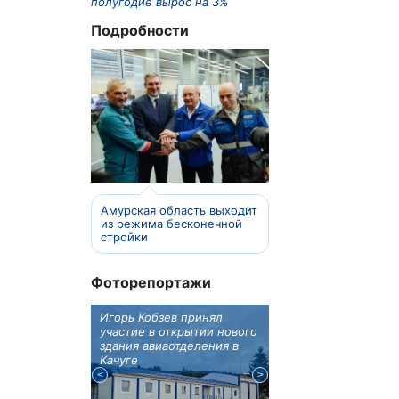
полугодие вырос на 3%
Подробности
Амурская область выходит
из режима бесконечной
стройки
Фоторепортажи
отовят к
Игорь Кобзев принял
Под Новосибирском
вую детскую
участие в открытии нового
субботу открылся
здания авиаотделения в
фестиваль "Вива Ави
Качуге