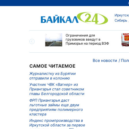
Иркутск
Сибирь
ровел планерку в
Ограничения для
ете по управлению
грузовиков введут в
ским округом
Приморье на период ВЭФ
ска
Все новости
Пол
САМОЕ ЧИТАЕМОЕ
Журналистку из Бурятии
отправили в колонию
Участник ЧВК «Вагнер» из
Приангарья стал советником
главы Белгородской области
ФРП Приангарья даст
льготные займы еще двум
предприятиям полимерного
кластера
Индекс промпроизводства в
Иркутской области за первое