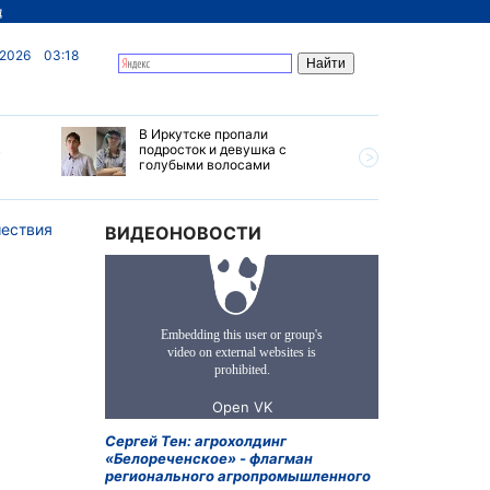
д
 2026
03:18
В Иркутске пропали
Ливни, г
в
подросток и девушка с
ветер бу
голубыми волосами
субботу 
Прианга
ествия
ВИДЕОНОВОСТИ
Сергей Тен: агрохолдинг
«Белореченское» - флагман
регионального агропромышленного