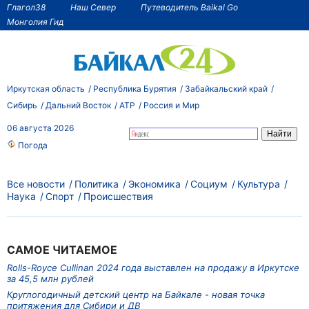
Глагол38
Наш Север
Путеводитель Baikal Go
Монголия Гид
Иркутская область
Республика Бурятия
Забайкальский край
Сибирь
Дальний Восток
АТР
Россия и Мир
06 августа 2026
Погода
Все новости
Политика
Экономика
Социум
Культура
Наука
Спорт
Происшествия
САМОЕ ЧИТАЕМОЕ
Rolls-Royce Cullinan 2024 года выставлен на продажу в Иркутске
за 45,5 млн рублей
Круглогодичный детский центр на Байкале - новая точка
притяжения для Сибири и ДВ