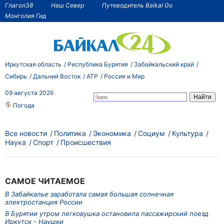
Глагол38
Наш Север
Путеводитель Baikal Go
Монголия Гид
Иркутская область
Республика Бурятия
Забайкальский край
Сибирь
Дальний Восток
АТР
Россия и Мир
09 августа 2026
Погода
Все новости
Политика
Экономика
Социум
Культура
Наука
Спорт
Происшествия
САМОЕ ЧИТАЕМОЕ
В Забайкалье заработала самая большая солнечная
электростанция России
В Бурятии утром легковушка остановила пассажирский поезд
Иркутск - Наушки